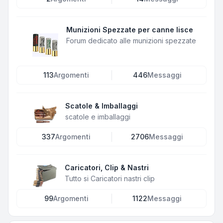
Munizioni Spezzate per canne lisce
Forum dedicato alle munizioni spezzate
113
Argomenti
446
Messaggi
Scatole & Imballaggi
scatole e imballaggi
337
Argomenti
2706
Messaggi
Caricatori, Clip & Nastri
Tutto si Caricatori nastri clip
99
Argomenti
1122
Messaggi