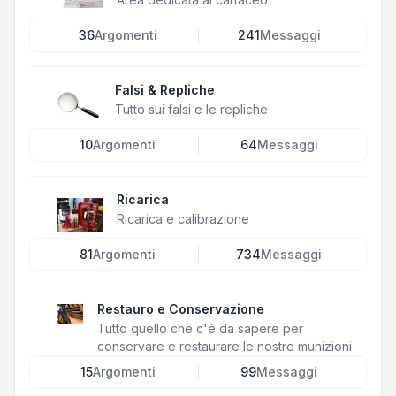
36
Argomenti
241
Messaggi
Falsi & Repliche
Tutto sui falsi e le repliche
10
Argomenti
64
Messaggi
Ricarica
Ricarica e calibrazione
81
Argomenti
734
Messaggi
Restauro e Conservazione
Tutto quello che c'è da sapere per
conservare e restaurare le nostre munizioni
15
Argomenti
99
Messaggi