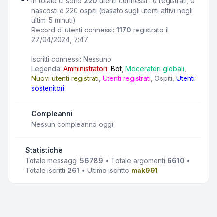
In totale ci sono
220
utenti connessi : 0 registrati, 0
nascosti e 220 ospiti (basato sugli utenti attivi negli
ultimi 5 minuti)
Record di utenti connessi:
1170
registrato il
27/04/2024, 7:47
Iscritti connessi: Nessuno
Legenda:
Amministratori
,
Bot
,
Moderatori globali
,
Nuovi utenti registrati
,
Utenti registrati
,
Ospiti
,
Utenti
sostenitori
Compleanni
Nessun compleanno oggi
Statistiche
Totale messaggi
56789
• Totale argomenti
6610
•
Totale iscritti
261
• Ultimo iscritto
mak991