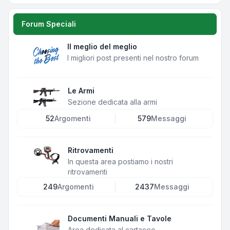
Forum Speciali
Il meglio del meglio
I migliori post presenti nel nostro forum
Le Armi
Sezione dedicata alla armi
52
Argomenti
579
Messaggi
Ritrovamenti
In questa area postiamo i nostri
ritrovamenti
249
Argomenti
2437
Messaggi
Documenti Manuali e Tavole
Area dedicata al cartaceo