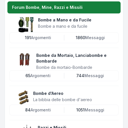
Forum Bombe, Mine, Razzi e Missili
Bombe a Mano e da Fucile
Bombe a mano e da fucile
191
Argomenti
1860
Messaggi
Bombe da Mortaio, Lanciabombe e
Bombarde
Bombe da mortaio-Bombarde
65
Argomenti
744
Messaggi
Bombe d'Aereo
La bibbia delle bombe d'aereo
84
Argomenti
1051
Messaggi
Razzi e Missili