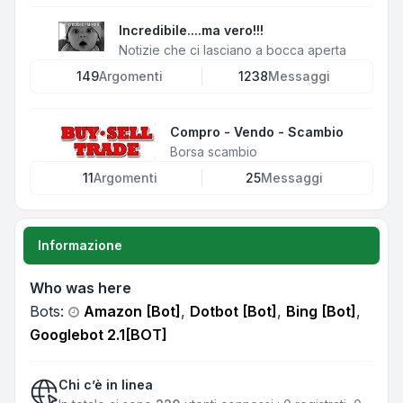
Incredibile....ma vero!!!
Notizie che ci lasciano a bocca aperta
149
Argomenti
1238
Messaggi
Compro - Vendo - Scambio
Borsa scambio
11
Argomenti
25
Messaggi
Informazione
Who was here
Bots:
Amazon [Bot]
,
Dotbot [Bot]
,
Bing [Bot]
,
Googlebot 2.1[BOT]
Chi c’è in linea