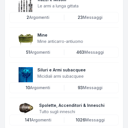
Le armi a lunga gittata
2
Argomenti
23
Messaggi
Mine
Mine anticarro-antiuomo
51
Argomenti
463
Messaggi
Siluri e Armi subacquee
Micidiali armi subacquee
10
Argomenti
93
Messaggi
Spolette, Accenditori & Inneschi
Tutto sugli inneschi
141
Argomenti
1026
Messaggi