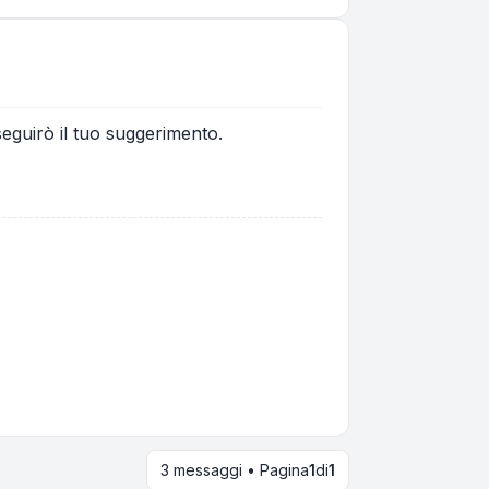
seguirò il tuo suggerimento.
3 messaggi • Pagina
1
di
1