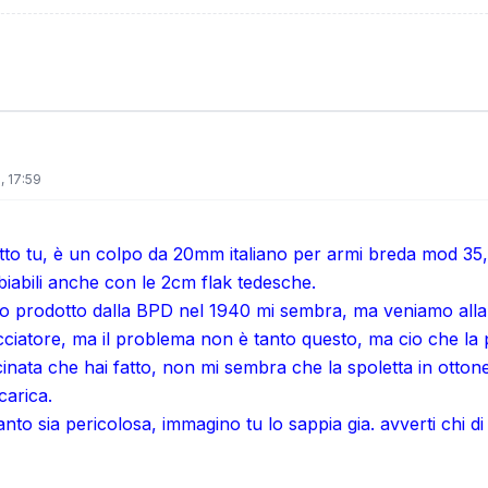
 17:59
to tu, è un colpo da 20mm italiano per armi breda mod 35, sc
iabili anche con le 2cm flak tedesche.
ato prodotto dalla BPD nel 1940 mi sembra, ma veniamo alla 
acciatore, ma il problema non è tanto questo, ma cio che la 
cinata che hai fatto, non mi sembra che la spoletta in otton
carica.
uanto sia pericolosa, immagino tu lo sappia gia. avverti chi 