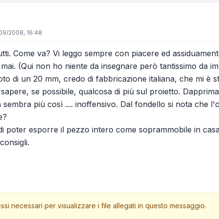
09/2008, 16:48
utti. Come va? Vi leggo sempre con piacere ed assiduamen
ai. (Qui non ho niente da insegnare però tantissimo da i
oto di un 20 mm, credo di fabbricazione italiana, che mi è s
rei sapere, se possibile, qualcosa di più sul proietto. Dap
 sembra più così .... inoffensivo. Dal fondello si nota che 
e?
di poter esporre il pezzo intero come soprammobile in casa
consigli.
ssi necessari per visualizzare i file allegati in questo messaggio.