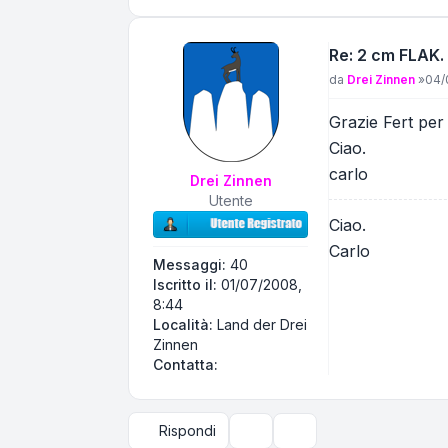
Re: 2 cm FLAK.
Messaggio
da
Drei Zinnen
»
04/
Grazie Fert per
Ciao.
carlo
Drei Zinnen
Utente
Ciao.
Carlo
Messaggi:
40
Iscritto il:
01/07/2008,
8:44
Località:
Land der Drei
Zinnen
Contatta Drei Zinnen
Contatta:
Rispondi
Strumenti argomento
Opzioni di visualizzazi