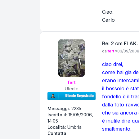
Ciao.
Carlo
Re: 2 cm FLAK.
Messaggio
da
fert
»
03/09/2008,
ciao drei,
come hai gia det
erano intercamb
fert
il bossolo è st
Utente
fondello è il tr
dalla foto ravvi
Messaggi:
2235
che sia ancora 
Iscritto il:
15/05/2006,
è inutile dire q
14:05
Località:
Umbria
smaltimento.
Contatta fert
Contatta: