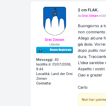
2 cm FLAK.
Messaggio
da
Drei Zinnen
»
03/
Buongiorno a t
non commento m
Allego alcune f
Drei Zinnen
già divisi. Vor
Utente
dopo pulito non
dura. Tracciant
Messaggi:
40
L'idea sarebbe 
Iscritto il:
01/07/2008,
Aspetto i vostri 
8:44
Località:
Land der Drei
Ciao e grazie!
Zinnen
Contatta Drei Zinnen
Contatta:
Carlo
Non hai i perme