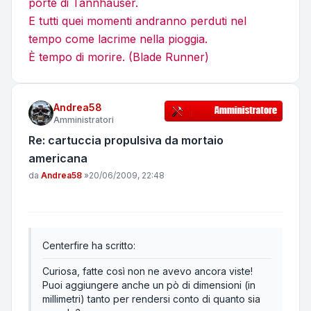
porte di Tannhauser.
E tutti quei momenti andranno perduti nel
tempo come lacrime nella pioggia.
È tempo di morire. (Blade Runner)
Andrea58
Amministratori
Re: cartuccia propulsiva da mortaio
americana
Messaggio
da
Andrea58
»
20/06/2009, 22:48
Centerfire ha scritto:
Curiosa, fatte così non ne avevo ancora viste!
Puoi aggiungere anche un pò di dimensioni (in
millimetri) tanto per rendersi conto di quanto sia