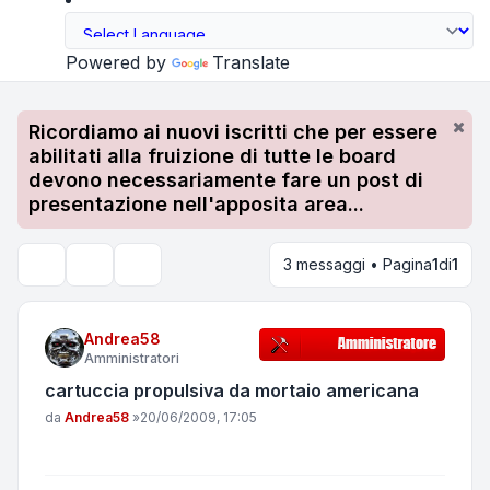
Powered by
Translate
Ricordiamo ai nuovi iscritti che per essere
abilitati alla fruizione di tutte le board
devono necessariamente fare un post di
presentazione nell'apposita area...
3 messaggi • Pagina
1
di
1
Strumenti argomento
Cerca
Andrea58
Amministratori
cartuccia propulsiva da mortaio americana
Messaggio
da
Andrea58
»
20/06/2009, 17:05