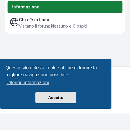
Informazione
Chi c’è in linea
Visitano il forum: Nessuno e 0 ospiti
Questo sito utilizza cookie al fine di fornire la
migliore navigazione possibile
Ulteriori informazioni
Creato da
phpBB
® Forum Software © phpBB Limited •
Design by
Leenoz.com
Traduzione Italiana
phpBB-Italia.it
Accetto
Privacy
|
Condizioni
|
Tutti gli orari sono
UTC+02:00