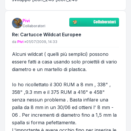
Pivi
Collaboratori
Re: Cartucce Wildcat Europee
Messaggio
da
Pivi
»
01/07/2009, 14:33
Alcuni wildcat ( quelli più semplici) possono
essere fatti a casa usando solo proiettili di vario
diametro e un martello di plastica.
Io ho ricollettato il 300 RUM a 8 mm , 338" ,
358" ,9.3 mm e il 375 RUM a 416" e 458"
senza nessun problema . Basta infilare una
palla da 8 mm in un 30/06 ed ottieni l' 8 mm -
06 . Per incrementi di diametro fino a 1,5 mm la
spalla si forma pefettamente.
L'importante è avere occhio fino per inserire le