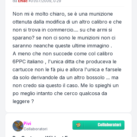
Messaggio
da
Eniac
»
01/07/2009, 0:29
Non mi è molto chiaro, se è una munizione
ottenuta dalla modifica di un altro calibro e che
non si trova in commercio.... su che armi si
sparano? se non ci sono le munizioni non ci
saranno neanche queste ultime immagino .
A meno che non succede come col calibro
6PPC italiano , l'unica ditta che produceva le
cartucce non le fà piu e allora l'unica e farsele
da solo derivandole da un altro bossolo ... ma
non credo sia questo il caso. Me lo spieghi un
po meglio intanto che cerco qualcosa da
leggere ?
Pivi
Collaboratori