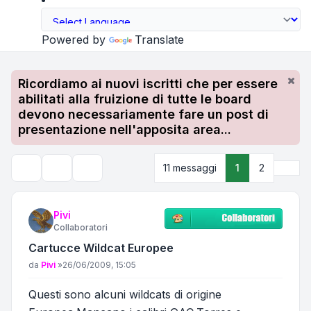
Powered by
Translate
Ricordiamo ai nuovi iscritti che per essere
abilitati alla fruizione di tutte le board
devono necessariamente fare un post di
presentazione nell'apposita area...
Pros
11 messaggi
1
2
Strumenti argomento
Cerca
Pivi
Collaboratori
Cartucce Wildcat Europee
Messaggio
da
Pivi
»
26/06/2009, 15:05
Questi sono alcuni wildcats di origine