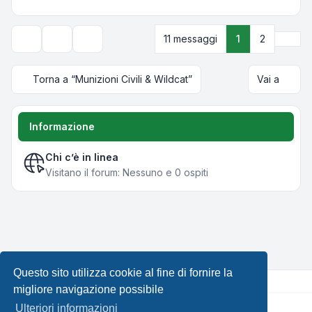
Pros
11 messaggi
1
2
Strumenti argomento
Opzioni di visualizzazione e ordinamento
Torna a “Munizioni Civili & Wildcat”
Vai a
Informazione
Chi c’è in linea
Visitano il forum: Nessuno e 0 ospiti
Questo sito utilizza cookie al fine di fornire la
migliore navigazione possibile
Ulteriori informazioni