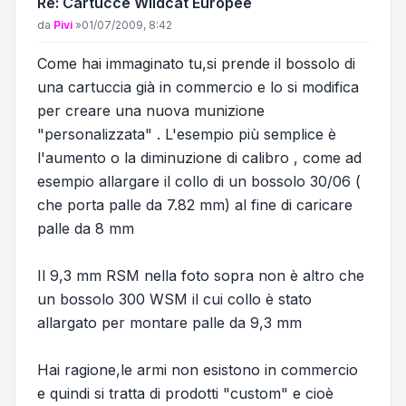
Re: Cartucce Wildcat Europee
Messaggio
da
Pivi
»
01/07/2009, 8:42
Come hai immaginato tu,si prende il bossolo di
una cartuccia già in commercio e lo si modifica
per creare una nuova munizione
"personalizzata" . L'esempio più semplice è
l'aumento o la diminuzione di calibro , come ad
esempio allargare il collo di un bossolo 30/06 (
che porta palle da 7.82 mm) al fine di caricare
palle da 8 mm
Il 9,3 mm RSM nella foto sopra non è altro che
un bossolo 300 WSM il cui collo è stato
allargato per montare palle da 9,3 mm
Hai ragione,le armi non esistono in commercio
e quindi si tratta di prodotti "custom" e cioè