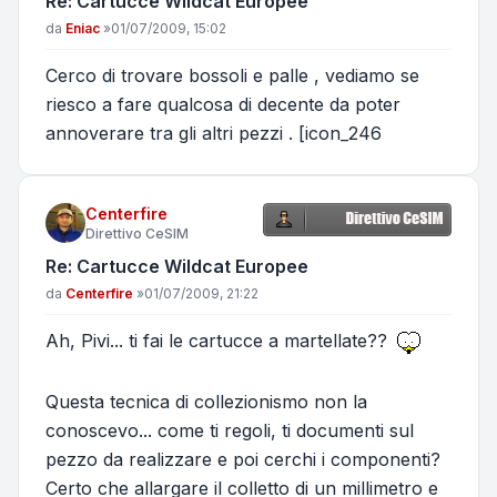
Re: Cartucce Wildcat Europee
Messaggio
da
Eniac
»
01/07/2009, 15:02
Cerco di trovare bossoli e palle , vediamo se
riesco a fare qualcosa di decente da poter
annoverare tra gli altri pezzi . [icon_246
Centerfire
Direttivo CeSIM
Re: Cartucce Wildcat Europee
Messaggio
da
Centerfire
»
01/07/2009, 21:22
Ah, Pivi... ti fai le cartucce a martellate??
Questa tecnica di collezionismo non la
conoscevo... come ti regoli, ti documenti sul
pezzo da realizzare e poi cerchi i componenti?
Certo che allargare il colletto di un millimetro e