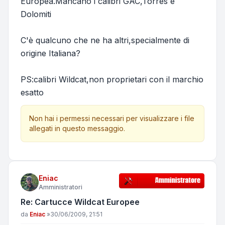
Europea.Mancano i calibri GAC,Torres e
Dolomiti
C'è qualcuno che ne ha altri,specialmente di
origine Italiana?
PS:calibri Wildcat,non proprietari con il marchio
esatto
Non hai i permessi necessari per visualizzare i file
allegati in questo messaggio.
Eniac
Amministratori
Re: Cartucce Wildcat Europee
Messaggio
da
Eniac
»
30/06/2009, 21:51