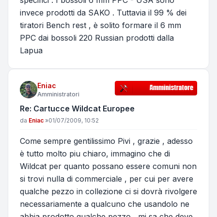
specifici . I bossoli 6 mm PPC - USA sono
invece prodotti da SAKO . Tuttavia il 99 % dei
tiratori Bench rest , è solito formare il 6 mm
PPC dai bossoli 220 Russian prodotti dalla
Lapua
Eniac
Amministratori
Re: Cartucce Wildcat Europee
Messaggio
da
Eniac
»
01/07/2009, 10:52
Come sempre gentilissimo Pivi , grazie , adesso
è tutto molto piu chiaro, immagino che di
Wildcat per quanto possano essere comuni non
si trovi nulla di commerciale , per cui per avere
qualche pezzo in collezione ci si dovrà rivolgere
necessariamente a qualcuno che usandolo ne
abbia prodotto qualche pezzo , mi sa che deve