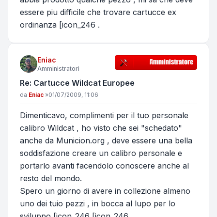
essere piu difficile che trovare cartucce ex
ordinanza [icon_246 .
Eniac
Amministratori
Re: Cartucce Wildcat Europee
Messaggio
da
Eniac
»
01/07/2009, 11:06
Dimenticavo, complimenti per il tuo personale
calibro Wildcat , ho visto che sei "schedato"
anche da Municion.org , deve essere una bella
soddisfazione creare un calibro personale e
portarlo avanti facendolo conoscere anche al
resto del mondo.
Spero un giorno di avere in collezione almeno
uno dei tuio pezzi , in bocca al lupo per lo
sviluppo [icon_246 [icon_246