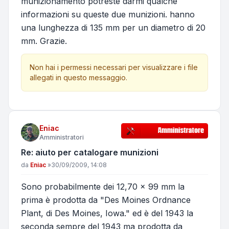
munizionamento potreste darmi qualche
informazioni su queste due munizioni. hanno
una lunghezza di 135 mm per un diametro di 20
mm. Grazie.
Non hai i permessi necessari per visualizzare i file
allegati in questo messaggio.
Eniac
Amministratori
Re: aiuto per catalogare munizioni
Messaggio
da
Eniac
»
30/09/2009, 14:08
Sono probabilmente dei 12,70 x 99 mm la
prima è prodotta da "Des Moines Ordnance
Plant, di Des Moines, Iowa." ed è del 1943 la
seconda sempre del 1943 ma prodotta da