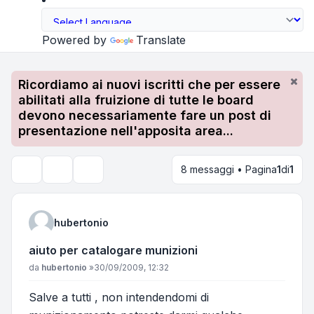
Powered by
Translate
Ricordiamo ai nuovi iscritti che per essere
abilitati alla fruizione di tutte le board
devono necessariamente fare un post di
presentazione nell'apposita area...
8 messaggi • Pagina
1
di
1
Strumenti argomento
Cerca
hubertonio
aiuto per catalogare munizioni
Messaggio
da
hubertonio
»
30/09/2009, 12:32
Salve a tutti , non intendendomi di