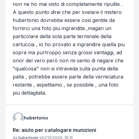
non ne ho mai visto di completamente ripulite .
A questo punto direi che per svelare il mistero
hubertonio dovrebbe essere cosi gentile da
fornirci una foto piu ingrandita ,magari un
particolare della sola parte terminale della
cartuccia , io ho provato a ingrandire quella piu
sopra ma purtroppo senza grossi vantaggi, ad
onor del vero però non mi sento di negare che
"qualcosa" non si intraveda sulla punta della
palla , potrebbe essere parte della verniciatura
restante , aspettiamo , se possibile , una foto
piu dettagliata.
hubertonio
Re: aiuto per catalogare munizioni
Messaggio
da
hubertonio
»
02/10/2009, 18:15