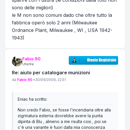
sparire con l'usura (le condizioni dalla foto non
sono delle migliori)
le M non sono comuni dado che oltre tutto la
fabbrica operò solo 2 anni (Milwaukee
Ordnance Plant, Milwaukee , WI , USA 1942-
1943)
Fabio 90
Utente
Re: aiuto per catalogare munizioni
Messaggio
da
Fabio 90
»
30/09/2009, 22:51
Eniac ha scritto:
Non credo Fabio, se fosse l'incendiaria oltre alla
zigrinatura esterna dovrebbe avere la punta
dipinta di Blu , almeno a me risulta cosi , poi se
c'è una variante è fuori dalla mia conoscenza