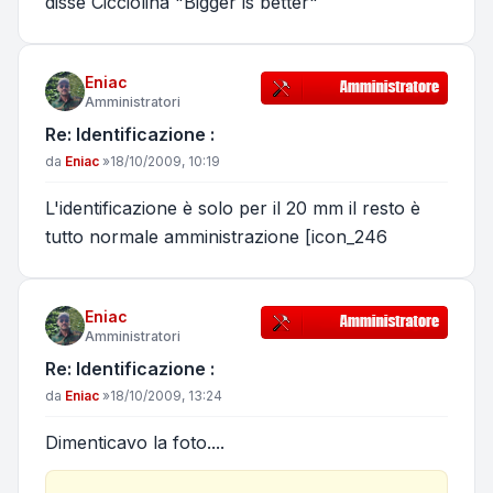
disse Cicciolina "Bigger is better"
Eniac
Amministratori
Re: Identificazione :
Messaggio
da
Eniac
»
18/10/2009, 10:19
L'identificazione è solo per il 20 mm il resto è
tutto normale amministrazione [icon_246
Eniac
Amministratori
Re: Identificazione :
Messaggio
da
Eniac
»
18/10/2009, 13:24
Dimenticavo la foto....