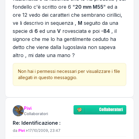
fondello c'è scritto ore 6 "
20 mm M55
" ed a
ore 12 vedo dei caratteri che sembrano cirillici,
ve li descrivo in sequenza ,
M
seguito da una
specie di
6
ed una
V
rovesciata e poi
-84
, il
signore che me lo ha gentilmente ceduto ha
detto che viene dalla Iugoslavia non sapeva
altro , mi date una mano ?
Non hai i permessi necessari per visualizzare i file
allegati in questo messaggio.
Pivi
Collaboratori
Re: Identificazione :
Messaggio
da
Pivi
»
17/10/2009, 23:47