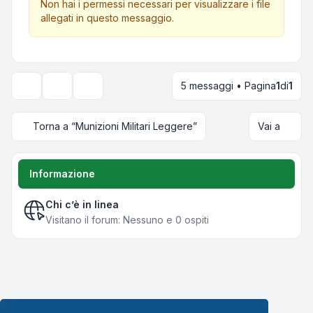
Non hai i permessi necessari per visualizzare i file
allegati in questo messaggio.
5 messaggi • Pagina
1
di
1
Strumenti argomento
Opzioni di visualizzazione e ordinamento
Torna a “Munizioni Militari Leggere”
Vai a
Informazione
Chi c’è in linea
Visitano il forum: Nessuno e 0 ospiti