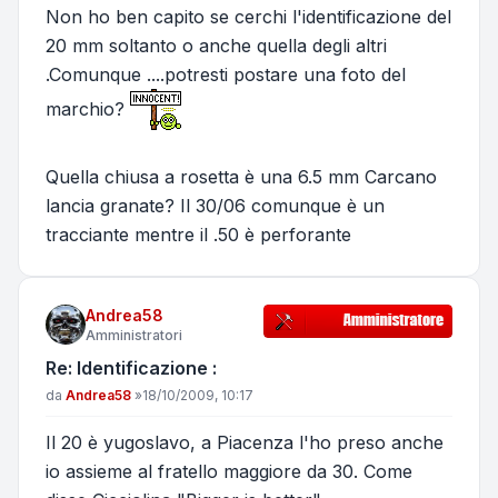
Non ho ben capito se cerchi l'identificazione del
20 mm soltanto o anche quella degli altri
.Comunque ....potresti postare una foto del
marchio?
Quella chiusa a rosetta è una 6.5 mm Carcano
lancia granate? Il 30/06 comunque è un
tracciante mentre il .50 è perforante
Andrea58
Amministratori
Re: Identificazione :
Messaggio
da
Andrea58
»
18/10/2009, 10:17
Il 20 è yugoslavo, a Piacenza l'ho preso anche
io assieme al fratello maggiore da 30. Come