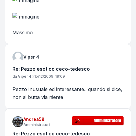
Massimo
Viper 4
Re: Pezzo esotico ceco-tedesco
Messaggio
da
Viper 4
»
15/12/2009, 19:09
Pezzo inusuale ed interessante.. quando si dice,
non si butta via niente
Andrea58
Amministratori
Re: Pezzo esotico ceco-tedesco