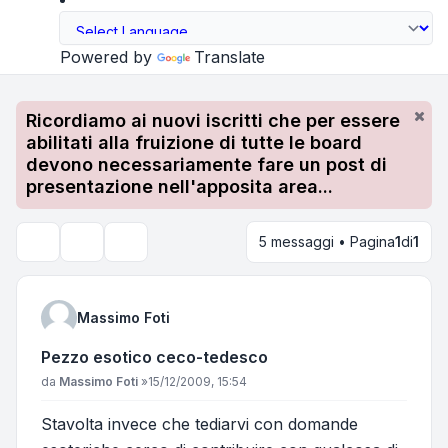
Powered by
Translate
Ricordiamo ai nuovi iscritti che per essere
abilitati alla fruizione di tutte le board
devono necessariamente fare un post di
presentazione nell'apposita area...
5 messaggi • Pagina
1
di
1
Strumenti argomento
Cerca
Massimo Foti
Pezzo esotico ceco-tedesco
Messaggio
da
Massimo Foti
»
15/12/2009, 15:54
Stavolta invece che tediarvi con domande