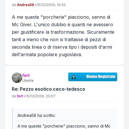
Messaggio
da
Andrea58
»
15/12/2009, 19:42
A me queste "porcherie" piacciono, sanno di
Mc Giver. L'unico dubbio è quanti ne avessero
per giustificare la trasformazione. Sicuramente
tanti a meno che non si trattasse di pezzi di
seconda linea o di riserva tipo i depositi d'armi
dell'armata popolare yugoslava.
fert
Utente
Re: Pezzo esotico ceco-tedesco
Messaggio
da
fert
»
15/12/2009, 20:07
Andrea58 ha scritto:
A me queste "porcherie" piacciono, sanno di Mc