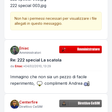
222 special 003.jpg
Non hai i permessi necessari per visualizzare i file
allegati in questo messaggio.
Eniac
Amministratori
Re: 222 special La scatola
Messaggio
da
Eniac
»
04/02/2010, 13:29
Immagino che non sia un pezzo di facile
reperimento,
complimenti Andrea
Centerfire
Direttivo CeSIM