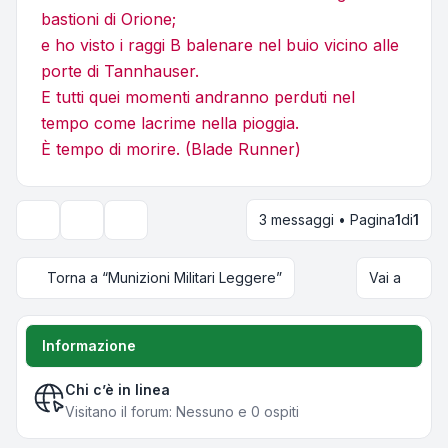
bastioni di Orione;
e ho visto i raggi B balenare nel buio vicino alle
porte di Tannhauser.
E tutti quei momenti andranno perduti nel
tempo come lacrime nella pioggia.
È tempo di morire. (Blade Runner)
3 messaggi • Pagina
1
di
1
Strumenti argomento
Opzioni di visualizzazione e ordinamento
Torna a “Munizioni Militari Leggere”
Vai a
Informazione
Chi c’è in linea
Visitano il forum: Nessuno e 0 ospiti