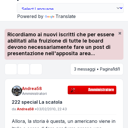
Powered by
Translate
Ricordiamo ai nuovi iscritti che per essere
abilitati alla fruizione di tutte le board
devono necessariamente fare un post di
presentazione nell'apposita area...
3 messaggi • Pagina
1
di
1
Strumenti argomento
Cerca
Andrea58
Amministratori
222 special La scatola
Messaggio
da
Andrea58
»
03/02/2010, 22:43
Allora, la storia è questa, un americano viene in