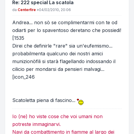
Re: 222 special La scatola
Messaggio
da
Centerfire
»
04/02/2010, 20:06
Andrea... non sò se complimentarmi con te od
odiarti per lo spaventoso deretano che possiedi!
[1535
Direi che definirle "rare" sia un'eufemismo...
probabilmenta qualcuno dei nostri amici
munizionòfili si starà flagellando indossando il
cilicio per mondarsi da pensieri malvagi...
[icon_246
Scatoletta piena di fascino...
Io (ne) ho viste cose che voi umani non
potreste immaginarvi.
Navi da combattimento in fiamme al largo dei