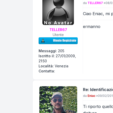
Messaggio
da
TELLER67
»
08/0
Ciao Eniac, mi p
ermanno
TELLER67
Utente
Messaggi:
205
Iscritto il:
27/01/2009,
21:50
Località:
Venezia
Contatta TELLER67
Contatta:
Re: Identificaz
Messaggio
da
Eniac
»
09/02/201
Ti riporto quel