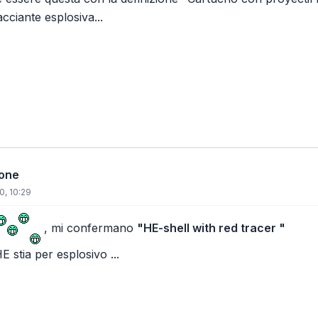
cciante esplosiva...
ione
0, 10:29
, mi confermano
"HE-shell with red tracer "
 stia per esplosivo ...