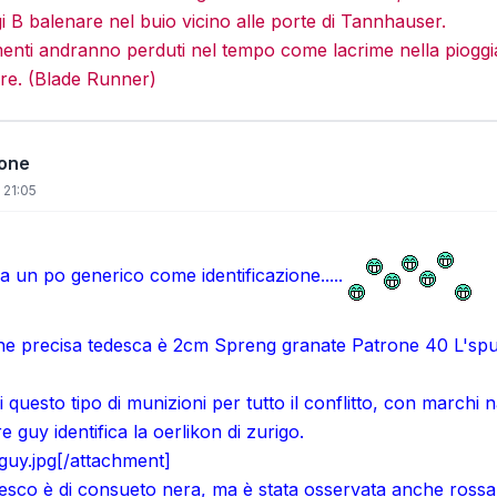
gi B balenare nel buio vicino alle porte di Tannhauser.
menti andranno perduti nel tempo come lacrime nella pioggi
re. (Blade Runner)
ione
 21:05
ia un po generico come identificazione.....
e precisa tedesca è 2cm Spreng granate Patrone 40 L'spur O
i questo tipo di munizioni per tutto il conflitto, con marchi 
re guy identifica la oerlikon di zurigo.
guy.jpg[/attachment]
nnesco è di consueto nera, ma è stata osservata anche rossa