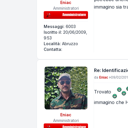
Eniac
immagino sia tra
Amministratori
Messaggi:
6003
Iscritto il:
20/06/2009,
9:53
Località:
Abruzzo
Contatta Eniac
Contatta:
Re: Identificaz
Messaggio
da
Eniac
»
09/02/201
Trovato
immagino che HE
Eniac
Amministratori