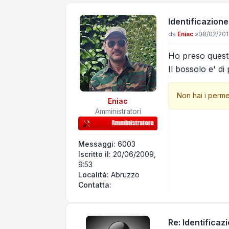
Identificazione
Messaggio
da
Eniac
»
08/02/201
Ho preso questo
Il bossolo e' d
Non hai i perme
Eniac
Amministratori
Messaggi:
6003
Iscritto il:
20/06/2009,
9:53
Località:
Abruzzo
Contatta Eniac
Contatta:
Re: Identificaz