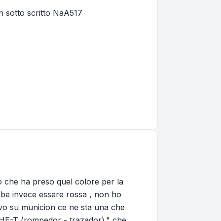
on sotto scritto NaA517
o che ha preso quel colore per la
ebbe invece essere rossa , non ho
vo su municion ce ne sta una che
 HE-T (rompedor - trazador)." che