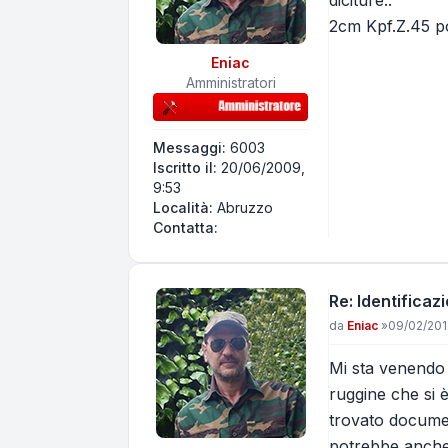
diciture..
2cm Kpf.Z.45 poi
Eniac
Amministratori
Messaggi:
6003
Iscritto il:
20/06/2009,
9:53
Località:
Abruzzo
Contatta Eniac
Contatta:
Re: Identificaz
Messaggio
da
Eniac
»
09/02/201
Mi sta venendo 
ruggine che si 
trovato docume
potrebbe anche 