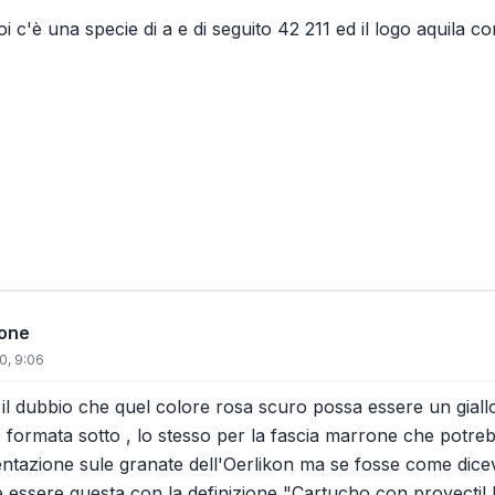
 c'è una specie di a e di seguito 42 211 ed il logo aquila c
ione
0, 9:06
il dubbio che quel colore rosa scuro possa essere un giall
è formata sotto , lo stesso per la fascia marrone che potr
ntazione sule granate dell'Oerlikon ma se fosse come dice
essere questa con la definizione "Cartucho con proyectil