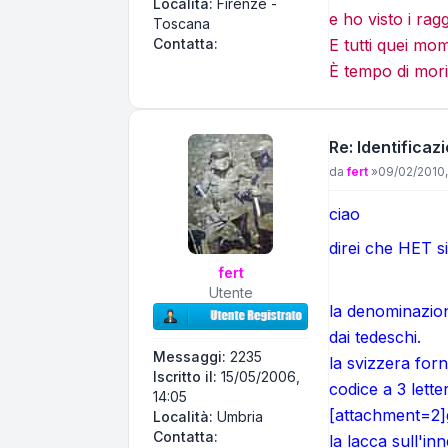
Località:
Firenze -
e ho visto i rag
Toscana
Contatta Centerfire
Contatta:
E tutti quei mo
È tempo di mori
Re: Identificaz
Messaggio
da
fert
»
09/02/2010,
ciao
direi che HET s
fert
Utente
la denominazion
dai tedeschi.
Messaggi:
2235
la svizzera forn
Iscritto il:
15/05/2006,
codice a 3 lette
14:05
[attachment=2]
Località:
Umbria
Contatta fert
Contatta:
la lacca sull'i