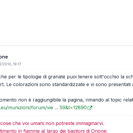
ione
/2010, 19:17
 che per le tipologie di granate puoi tenere sott'occhio la sche
rt. Le colorazioni sono standardizzate e vi sono presentati a
mento non è raggiungibile la pagina, rimando al topic relat
i.eu/munizioni/forum/vie ... 59&t=12890
e cose che voi umani non potreste immaginarvi.
imento in fiamme al largo dei bastioni di Orione;