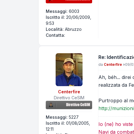
Messaggi:
6003
Iscritto il:
20/06/2009,
9:53
Località:
Abruzzo
Contatta Eniac
Contatta:
Re: Identificaz
Messaggio
da
Centerfire
»
09/02
Ah, béh... direi
realizzata da Fe
Centerfire
Direttivo CeSIM
Purtroppo al mo
http://munizion
Messaggi:
5227
Iscritto il:
01/08/2005,
Io (ne) ho vist
12:11
Navi da combatt