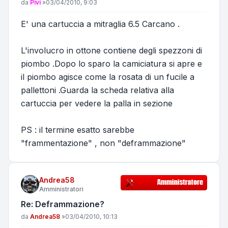
Messaggio
da
Pivi
»
03/04/2010, 9:03
E' una cartuccia a mitraglia 6.5 Carcano .
L'involucro in ottone contiene degli spezzoni di
piombo .Dopo lo sparo la camiciatura si apre e
il piombo agisce come la rosata di un fucile a
pallettoni .Guarda la scheda relativa alla
cartuccia per vedere la palla in sezione
PS : il termine esatto sarebbe
"frammentazione" , non "deframmazione"
Andrea58
Amministratori
Re: Deframmazione?
Messaggio
da
Andrea58
»
03/04/2010, 10:13