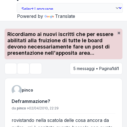
Powered by
Translate
Ricordiamo ai nuovi iscritti che per essere
abilitati alla fruizione di tutte le board
devono necessariamente fare un post di
presentazione nell'apposita area...
5 messaggi • Pagina
1
di
1
Strumenti argomento
Cerca
pinco
Deframmazione?
Messaggio
da
pinco
»
02/04/2010, 22:29
rovistando nella scatola delle cosa ancora da