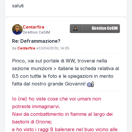
saluti
Centerfire
Direttivo CeSIM
Re: Deframmazione?
Messaggio
da
Centerfire
»
03/04/2010, 14:05
Pinco, vai sul portale di WW, troverai nella
sezione munizioni > italiane la scheda relativa al
6.5 con tuttle le foto e le spiegazioni in merito
fatta dal nostro grande Giovanni!
Io (ne) ho viste cose che voi umani non
potreste immaginarvi.
Navi da combattimento in fiamme al largo dei
bastioni di Orione;
e ho visto i raggi B balenare nel buio vicino alle