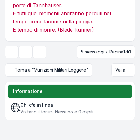
porte di Tannhauser.
E tutti quei momenti andranno perduti nel
tempo come lacrime nella pioggia.
È tempo di morire. (Blade Runner)
5 messaggi • Pagina
1
di
1
Strumenti argomento
Opzioni di visualizzazione e ordinamento
Torna a “Munizioni Militari Leggere”
Vai a
Informazione
Chi c’è in linea
Visitano il forum: Nessuno e 0 ospiti