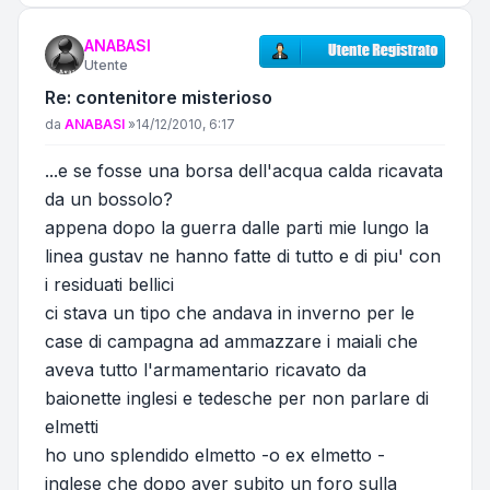
ANABASI
Utente
Re: contenitore misterioso
Messaggio
da
ANABASI
»
14/12/2010, 6:17
...e se fosse una borsa dell'acqua calda ricavata
da un bossolo?
appena dopo la guerra dalle parti mie lungo la
linea gustav ne hanno fatte di tutto e di piu' con
i residuati bellici
ci stava un tipo che andava in inverno per le
case di campagna ad ammazzare i maiali che
aveva tutto l'armamentario ricavato da
baionette inglesi e tedesche per non parlare di
elmetti
ho uno splendido elmetto -o ex elmetto -
inglese che dopo aver subito un foro sulla