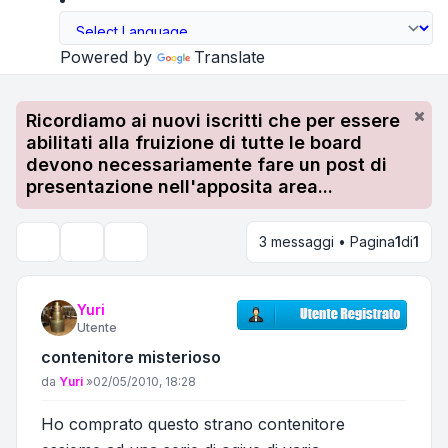
Powered by
Translate
Ricordiamo ai nuovi iscritti che per essere
abilitati alla fruizione di tutte le board
devono necessariamente fare un post di
presentazione nell'apposita area...
3 messaggi • Pagina
1
di
1
Strumenti argomento
Cerca
Yuri
Utente
contenitore misterioso
Messaggio
da
Yuri
»
02/05/2010, 18:28
Ho comprato questo strano contenitore