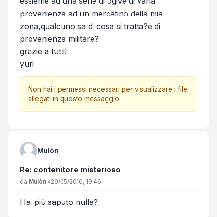
essieme ad una serie di ogive di varia
provenienza ad un mercatino della mia
zona,qualcuno sa di cosa si tratta?e di
provenienza militare?
grazie a tutti!
yuri
Non hai i permessi necessari per visualizzare i file
allegati in questo messaggio.
Mulòn
Re: contenitore misterioso
Messaggio
da
Mulòn
»
29/05/2010, 19:46
Hai più saputo nulla?