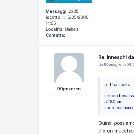
Messaggi:
2235
Iscritto il:
15/05/2006,
14:05
Località:
Umbria
Contatta fert
Contatta:
Re: Inneschi da
Messaggio
da
90pnzgren
»
08/0
fert ha scritto:
90pnzgren
se non basatsse
all'80cm.
sono esclusi i 
Quindi possiamo
c'è un mucchio 