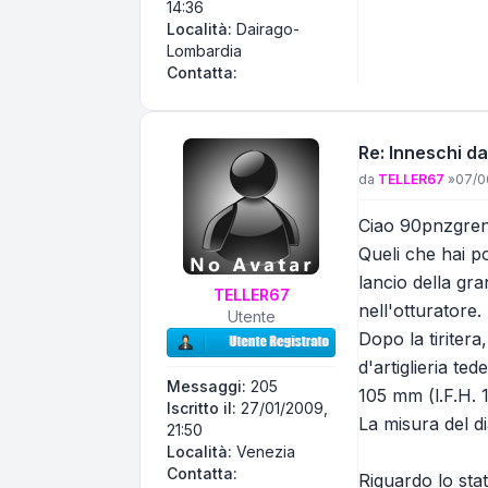
14:36
Località:
Dairago-
Lombardia
Contatta Andrea58
Contatta:
Re: Inneschi da
Messaggio
da
TELLER67
»
07/06
Ciao 90pnzgren
Queli che hai po
lancio della gra
TELLER67
nell'otturatore.
Utente
Dopo la tiritera
d'artiglieria te
Messaggi:
205
105 mm (l.F.H. 
Iscritto il:
27/01/2009,
La misura del d
21:50
Località:
Venezia
Contatta TELLER67
Contatta:
Riguardo lo stat