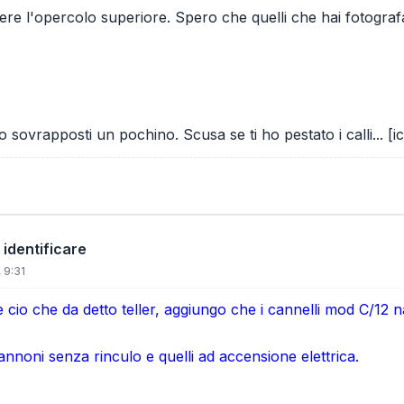
dere l'opercolo superiore. Spero che quelli che hai fotograf
 sovrapposti un pochino. Scusa se ti ho pestato i calli... [
 identificare
 9:31
cio che da detto teller, aggiungo che i cannelli mod C/12 na e
annoni senza rinculo e quelli ad accensione elettrica.