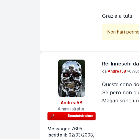
Grazie a tutti
Non hai i perme
Re: Inneschi da
Messaggio
da
Andrea58
»
07/06
Queste sono dom
Se però non c'è
Magari sono i r
Andrea58
Amministratori
Messaggi:
7695
Iscritto il:
02/03/2008,