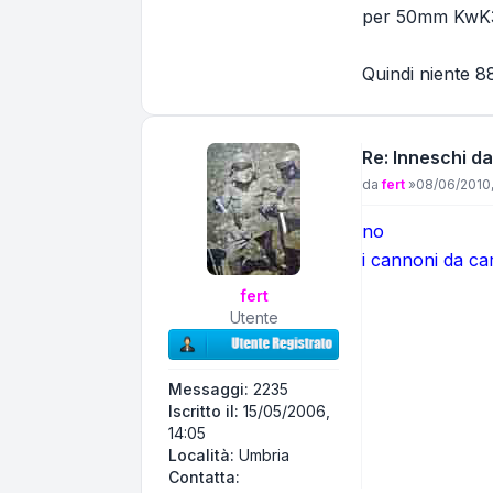
per 50mm KwK38
Quindi niente 
Re: Inneschi da
Messaggio
da
fert
»
08/06/2010,
no
i cannoni da car
fert
Utente
Messaggi:
2235
Iscritto il:
15/05/2006,
14:05
Località:
Umbria
Contatta fert
Contatta: