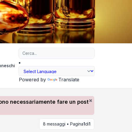
Ricerca avanzata
Inneschi
Powered by
Translate
devono necessariamente fare un post
8 messaggi • Pagina
1
di
1