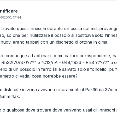
ntificare
6/2010, 17:44
ho trovato questi inneschi durante un uscita col md, proven
loro, so che per riutilizzare il bossolo si sostituiva solo l'in
 nuovi erano tappati con un dischetto di ottone in cima.
to comunque ad abbinarli come calibro corrispondente, ha
- RhS2(70/87)???" e "C12/nA - 648/1936 - RhS ?????" a oc
ello di un bossolo in ferro (si è salvato solo il fondello, 
iametro ci vada, cosa potrebbe essere?
pe dislocate in zona avevano sicuramente il Pak36 da 37mm
88mm flak.
 o qualcosa dove trovare dove venivano usati gli inneschi pe