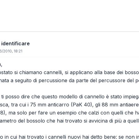
 identificare
/2010, 18:21
,
stato si chiamano cannelli, si applicano alla base dei bossol
nata a seguito di percussione da parte del percussore del pez
, ti posso dire che questo modello di cannello è stato impiega
desca, tra cui i 75 mm anticarro (PaK 40), gli 88 mm antiaerei
18), ma solo per fare un esempio che calzi con quelli che ha
iametro del bossolo che hai trovato si avvicina di più a que
o in cui hai trovato i cannelli nuovi hai detto bene: se non 