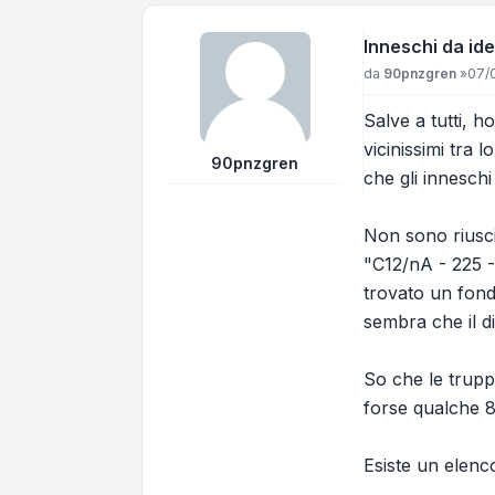
Inneschi da ide
Messaggio
da
90pnzgren
»
07/0
Salve a tutti, 
vicinissimi tra 
90pnzgren
che gli inneschi
Non sono riusci
"C12/nA - 225 
trovato un fond
sembra che il d
So che le trup
forse qualche 
Esiste un elenco