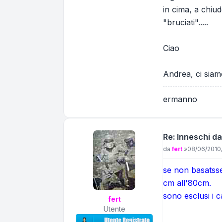
in cima, a chiu
"bruciati".....
Ciao
Andrea, ci siamo
ermanno
Re: Inneschi da
Messaggio
da
fert
»
08/06/2010,
se non basatsse 
cm all'80cm.
sono esclusi i c
fert
Utente