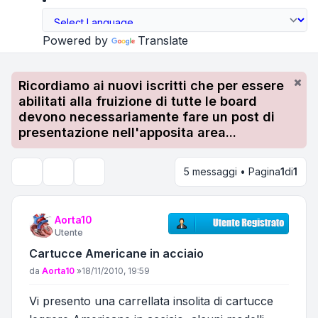
Powered by
Translate
Ricordiamo ai nuovi iscritti che per essere
abilitati alla fruizione di tutte le board
devono necessariamente fare un post di
presentazione nell'apposita area...
5 messaggi • Pagina
1
di
1
Strumenti argomento
Cerca
Aorta10
Utente
Cartucce Americane in acciaio
Messaggio
da
Aorta10
»
18/11/2010, 19:59
Vi presento una carrellata insolita di cartucce