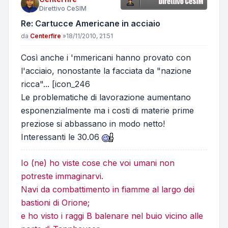
Direttivo CeSIM
Re: Cartucce Americane in acciaio
Messaggio
da
Centerfire
»
18/11/2010, 21:51
Così anche i 'mmericani hanno provato con
l'acciaio, nonostante la facciata da "nazione
ricca"... [icon_246
Le problematiche di lavorazione aumentano
esponenzialmente ma i costi di materie prime
preziose si abbassano in modo netto!
Interessanti le 30.06
Io (ne) ho viste cose che voi umani non
potreste immaginarvi.
Navi da combattimento in fiamme al largo dei
bastioni di Orione;
e ho visto i raggi B balenare nel buio vicino alle