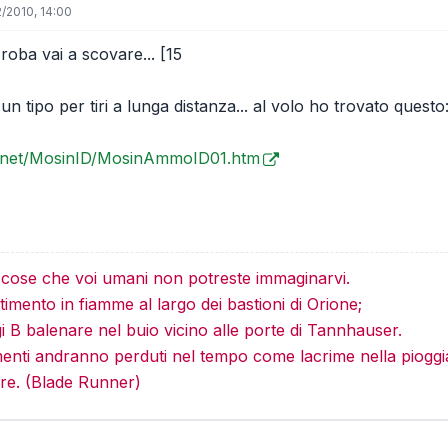
/2010, 14:00
oba vai a scovare... [15
n tipo per tiri a lunga distanza... al volo ho trovato questo
r.net/MosinID/MosinAmmoID01.htm
e cose che voi umani non potreste immaginarvi.
imento in fiamme al largo dei bastioni di Orione;
gi B balenare nel buio vicino alle porte di Tannhauser.
menti andranno perduti nel tempo come lacrime nella pioggi
re. (Blade Runner)