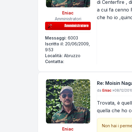
di Centerfire , 
a cui fa cenno P
Eniac
che ho io ,quin
Amministratori
Messaggi:
6003
Iscritto il:
20/06/2009,
9:53
Località:
Abruzzo
Contatta Eniac
Contatta:
Re: Moisin Nag
Messaggio
da
Eniac
»
08/12/2010
Trovata, è quel
quella che ho c
Non hai i perme
Eniac