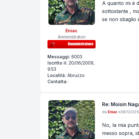
A quanto mi è d
sottostante , ma
se non sbaglio è
Eniac
Amministratori
Messaggi:
6003
Iscritto il:
20/06/2009,
9:53
Località:
Abruzzo
Contatta Eniac
Contatta:
Re: Moisin Nag
Messaggio
da
Eniac
»
08/12/2010
No, la mia punt
messo sopra, id