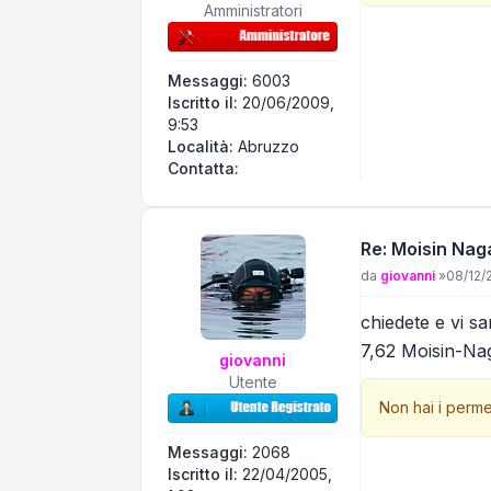
Amministratori
Messaggi:
6003
Iscritto il:
20/06/2009,
9:53
Località:
Abruzzo
Contatta Eniac
Contatta:
Re: Moisin Nag
Messaggio
da
giovanni
»
08/12/2
chiedete e vi sar
7,62 Moisin-Nag
giovanni
Utente
Non hai i perme
Messaggi:
2068
Iscritto il:
22/04/2005,