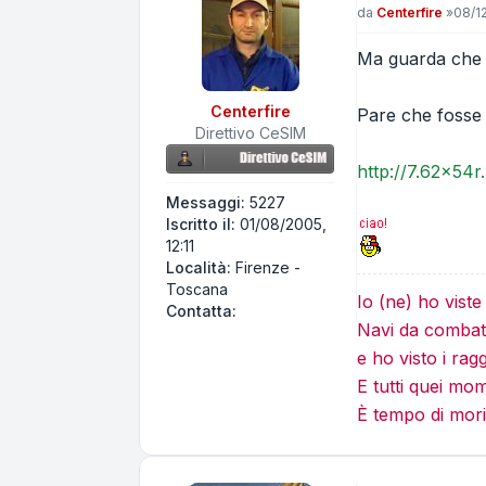
Messaggio
da
Centerfire
»
08/12
Ma guarda che r
Centerfire
Pare che fosse u
Direttivo CeSIM
http://7.62x54
Messaggi:
5227
Iscritto il:
01/08/2005,
12:11
Località:
Firenze -
Toscana
Io (ne) ho vist
Contatta Centerfire
Contatta:
Navi da combatt
e ho visto i rag
E tutti quei mo
È tempo di mori