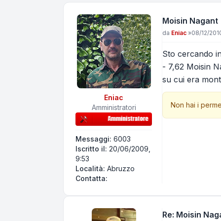
Moisin Nagant
Messaggio
da
Eniac
»
08/12/2010
Sto cercando inf
- 7,62 Moisin N
su cui era mont
Eniac
Non hai i perme
Amministratori
Messaggi:
6003
Iscritto il:
20/06/2009,
9:53
Località:
Abruzzo
Contatta Eniac
Contatta:
Re: Moisin Nag