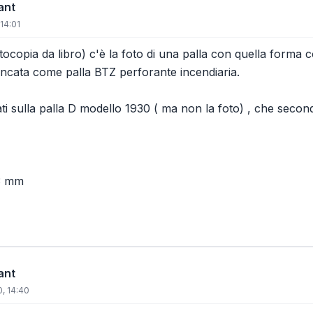
ant
14:01
fotocopia da libro) c'è la foto di una palla con quella form
lencata come palla BTZ perforante incendiaria.
ati sulla palla D modello 1930 ( ma non la foto) , che secon
3 mm
ant
, 14:40