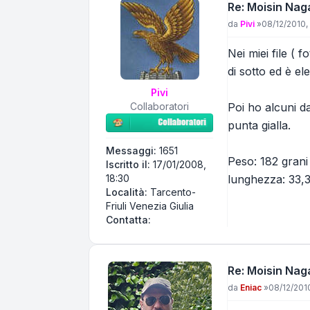
Re: Moisin Nag
Messaggio
da
Pivi
»
08/12/2010, 
Nei miei file ( 
di sotto ed è e
Pivi
Collaboratori
Poi ho alcuni d
punta gialla.
Messaggi:
1651
Peso: 182 grani
Iscritto il:
17/01/2008,
lunghezza: 33,
18:30
Località:
Tarcento-
Friuli Venezia Giulia
Contatta Pivi
Contatta:
Re: Moisin Nag
Messaggio
da
Eniac
»
08/12/2010