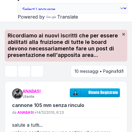
Powered by
Translate
Ricordiamo ai nuovi iscritti che per essere
abilitati alla fruizione di tutte le board
devono necessariamente fare un post di
presentazione nell'apposita area...
10 messaggi • Pagina
1
di
1
Strumenti argomento
Cerca
ANABASI
Utente
cannone 105 mm senza rinculo
Messaggio
da
ANABASI
»
14/12/2010, 6:23
salute a tutti...