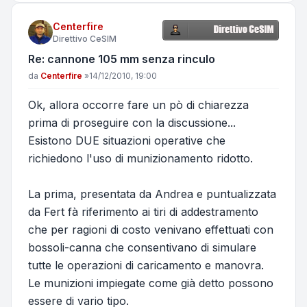
Centerfire
Direttivo CeSIM
Re: cannone 105 mm senza rinculo
Messaggio
da
Centerfire
»
14/12/2010, 19:00
Ok, allora occorre fare un pò di chiarezza
prima di proseguire con la discussione...
Esistono DUE situazioni operative che
richiedono l'uso di munizionamento ridotto.
La prima, presentata da Andrea e puntualizzata
da Fert fà riferimento ai tiri di
addestramento
che per ragioni di costo venivano effettuati con
bossoli-canna che consentivano di simulare
tutte le operazioni di caricamento e manovra.
Le munizioni impiegate come già detto possono
essere di vario tipo.