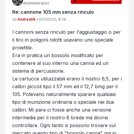
Amministratori
Re: cannone 105 mm senza rinculo
Messaggio
da
Andrea58
»
14/12/2010, 8:28
I cannoni senza rinculo per l'aggiustaggio o per
il tiro in poligoni ridotti usavano uno speciale
proiettile.
Era in pratica un bossolo modificato per
contenere al suo interno una canna ed un
sistema di percussione.
Le cartucce utiluizzabili erano il nostro 6,5, per i
calibri piccoli tipo il 57 mm ed il 12,7 bmg per il
105. Potevano naturalmente sparare qualsiasi
tipo di munizione ordinaria o speciale nei due
calibri. Mi pare ci fosse anche una versione
intermedia per il nostro 8 breda ma dovrei
controllare. Ogni tanto si possono trovare sul
mercato questo tipo di "bossolo canna" ma io