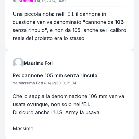
Messaggio
da
Artmont
»
14/12/2010, 14:52
Una piccola nota: nell' E.I. il cannone in
questione veniva denominato "cannone da
106
senza rinculo", e non da 105, anche se il calibro
reale del proietto era lo stesso.
Massimo Foti
Re: cannone 105 mm senza rinculo
Messaggio
da
Massimo Foti
»
14/12/2010, 15:04
Che io sappia la denominazione 106 mm veniva
usata ovunque, non solo nell'E.I.
Di sicuro anche l'U.S. Army la usava.
Massimo