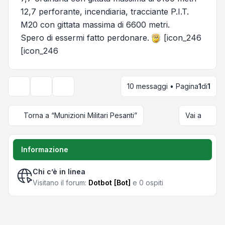
12,7 perforante, incendiaria, tracciante P.I.T.
M20 con gittata massima di 6600 metri.
Spero di essermi fatto perdonare.
[icon_246
[icon_246
10 messaggi • Pagina
1
di
1
Strumenti argomento
Opzioni di visualizzazione e ordinamento
Torna a “Munizioni Militari Pesanti”
Vai a
Informazione
Chi c’è in linea
Visitano il forum:
Dotbot [Bot]
e 0 ospiti