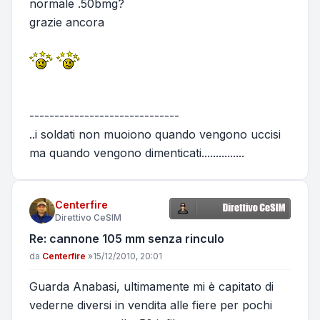
normale .50bmg?
grazie ancora
------------------------------
..i soldati non muoiono quando vengono uccisi
ma quando vengono dimenticati...............
Centerfire
Direttivo CeSIM
Re: cannone 105 mm senza rinculo
Messaggio
da
Centerfire
»
15/12/2010, 20:01
Guarda Anabasi, ultimamente mi è capitato di
vederne diversi in vendita alle fiere per pochi