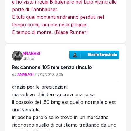
e ho visto i raggi B balenare nel buio vicino alle
porte di Tannhauser.
E tutti quei momenti andranno perduti nel
tempo come lacrime nella pioggia.
È tempo di morire. (Blade Runner)
ANABASI
Utente
Re: cannone 105 mm senza rinculo
Messaggio
da
ANABASI
»
15/12/2010, 6:08
grazie per le precisazioni
ma volevo chiedere ancora una cosa
il bossolo del ,50 bmg est quello normale o est
una variante
in poche parole se lo trovo in un mercatino
riconosco quello di cui stiamo trattando da uno