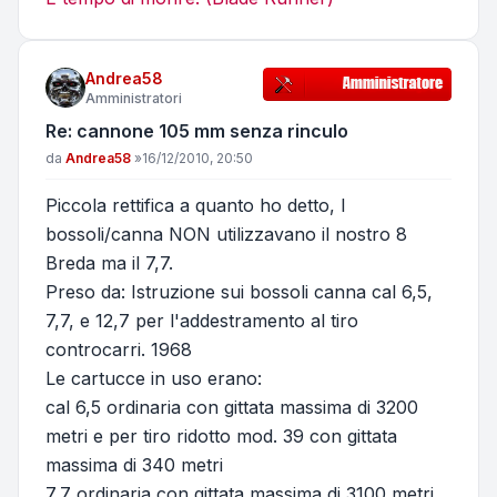
Andrea58
Amministratori
Re: cannone 105 mm senza rinculo
Messaggio
da
Andrea58
»
16/12/2010, 20:50
Piccola rettifica a quanto ho detto, I
bossoli/canna NON utilizzavano il nostro 8
Breda ma il 7,7.
Preso da: Istruzione sui bossoli canna cal 6,5,
7,7, e 12,7 per l'addestramento al tiro
controcarri. 1968
Le cartucce in uso erano:
cal 6,5 ordinaria con gittata massima di 3200
metri e per tiro ridotto mod. 39 con gittata
massima di 340 metri
7,7 ordinaria con gittata massima di 3100 metri