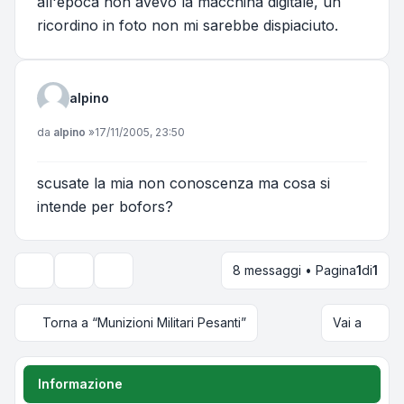
all'epoca non avevo la macchina digitale, un
ricordino in foto non mi sarebbe dispiaciuto.
alpino
Messaggio
da
alpino
»
17/11/2005, 23:50
scusate la mia non conoscenza ma cosa si
intende per bofors?
8 messaggi • Pagina
1
di
1
Strumenti argomento
Opzioni di visualizzazione e ordinamento
Torna a “Munizioni Militari Pesanti”
Vai a
Informazione