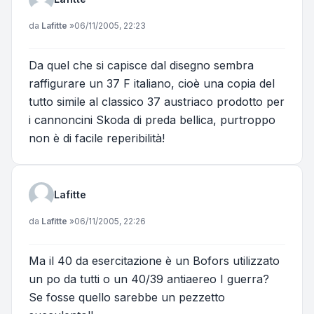
Messaggio
da
Lafitte
»
06/11/2005, 22:23
Da quel che si capisce dal disegno sembra
raffigurare un 37 F italiano, cioè una copia del
tutto simile al classico 37 austriaco prodotto per
i cannoncini Skoda di preda bellica, purtroppo
non è di facile reperibilità!
Lafitte
Messaggio
da
Lafitte
»
06/11/2005, 22:26
Ma il 40 da esercitazione è un Bofors utilizzato
un po da tutti o un 40/39 antiaereo I guerra?
Se fosse quello sarebbe un pezzetto