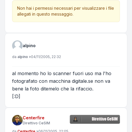
Non hai i permessi necessari per visualizzare i file
allegati in questo messaggio.
alpino
Messaggio
da
alpino
»
04/11/2005, 22:32
al momento ho lo scanner fuori uso ma l'ho
fotografato con macchina digitale.se non va
bene la foto ditemelo che la rifaccio.
[:D]
Centerfire
Direttivo CeSIM
Messaggio
da
Centerfire
»
06/11/2005, 22:05