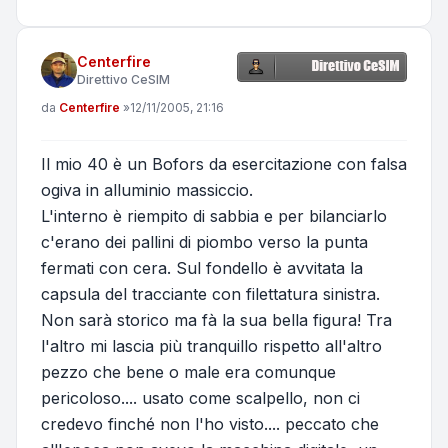
Centerfire
Direttivo CeSIM
Messaggio
da
Centerfire
»
12/11/2005, 21:16
Il mio 40 è un Bofors da esercitazione con falsa
ogiva in alluminio massiccio.
L'interno è riempito di sabbia e per bilanciarlo
c'erano dei pallini di piombo verso la punta
fermati con cera. Sul fondello è avvitata la
capsula del tracciante con filettatura sinistra.
Non sarà storico ma fà la sua bella figura! Tra
l'altro mi lascia più tranquillo rispetto all'altro
pezzo che bene o male era comunque
pericoloso.... usato come scalpello, non ci
credevo finché non l'ho visto.... peccato che