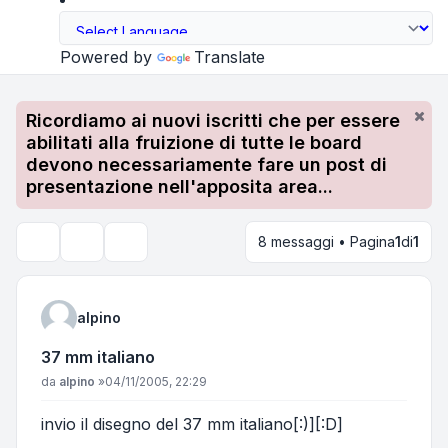
Powered by
Translate
Ricordiamo ai nuovi iscritti che per essere
abilitati alla fruizione di tutte le board
devono necessariamente fare un post di
presentazione nell'apposita area...
8 messaggi • Pagina
1
di
1
Strumenti argomento
Cerca
alpino
37 mm italiano
Messaggio
da
alpino
»
04/11/2005, 22:29
invio il disegno del 37 mm italiano[:)][:D]