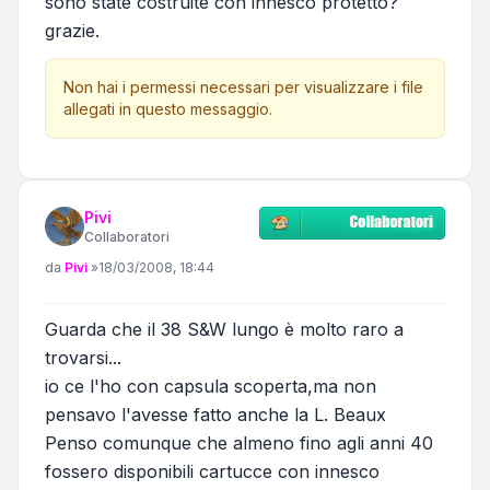
sono state costruite con innesco protetto?
grazie.
Non hai i permessi necessari per visualizzare i file
allegati in questo messaggio.
Pivi
Collaboratori
Messaggio
da
Pivi
»
18/03/2008, 18:44
Guarda che il 38 S&W lungo è molto raro a
trovarsi...
io ce l'ho con capsula scoperta,ma non
pensavo l'avesse fatto anche la L. Beaux
Penso comunque che almeno fino agli anni 40
fossero disponibili cartucce con innesco