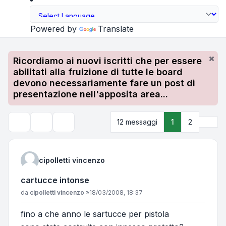
Powered by
Translate
Ricordiamo ai nuovi iscritti che per essere
abilitati alla fruizione di tutte le board
devono necessariamente fare un post di
presentazione nell'apposita area...
Pros
12 messaggi
1
2
Strumenti argomento
Cerca
cipolletti vincenzo
cartucce intonse
Messaggio
da
cipolletti vincenzo
»
18/03/2008, 18:37
fino a che anno le sartucce per pistola