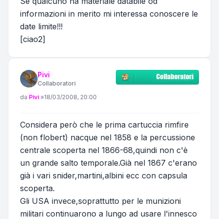
Se qualcuno ha materiale databile od
informazioni in merito mi interessa conoscere le
date limite!!!
[ciao2]
Pivi
Collaboratori
Messaggio
da
Pivi
»
18/03/2008, 20:00
Considera però che le prima cartuccia rimfire
(non flobert) nacque nel 1858 e la percussione
centrale scoperta nel 1866-68,quindi non c'è
un grande salto temporale.Già nel 1867 c'erano
già i vari snider,martini,albini ecc con capsula
scoperta.
Gli USA invece,soprattutto per le munizioni
militari continuarono a lungo ad usare l'innesco