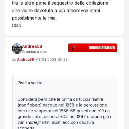
tra le altre pene il sequestro della collezione
che viene devoluta a più amorevoli mani
possibilmente le mie.
Ciao
Andrea58
Amministratori
Messaggio
da
Andrea58
»
18/03/2008, 20:22
Pivi ha scritto:
Considera però che le prima cartuccia rimfire
(non flobert) nacque nel 1858 e la percussione
centrale scoperta nel 1866-68,quindi non c'è un
grande salto temporale.Già nel 1867 c'erano già i
vari snider,martini,albini ecc con capsula
scoperta.