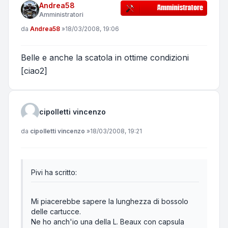
Andrea58
Amministratori
Messaggio
da
Andrea58
»
18/03/2008, 19:06
Belle e anche la scatola in ottime condizioni
[ciao2]
cipolletti vincenzo
Messaggio
da
cipolletti vincenzo
»
18/03/2008, 19:21
Pivi ha scritto:
Mi piacerebbe sapere la lunghezza di bossolo
delle cartucce.
Ne ho anch'io una della L. Beaux con capsula