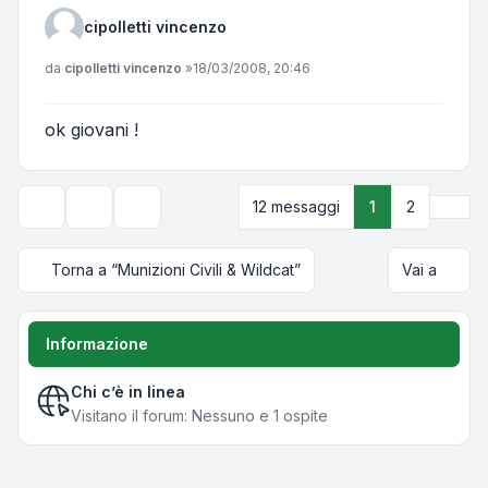
cipolletti vincenzo
Messaggio
da
cipolletti vincenzo
»
18/03/2008, 20:46
ok giovani !
Pros
12 messaggi
1
2
Strumenti argomento
Opzioni di visualizzazione e ordinamento
Torna a “Munizioni Civili & Wildcat”
Vai a
Informazione
Chi c’è in linea
Visitano il forum: Nessuno e 1 ospite