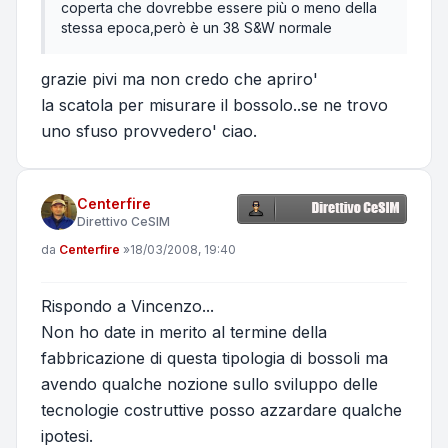
coperta che dovrebbe essere più o meno della
stessa epoca,però è un 38 S&W normale
grazie pivi ma non credo che apriro'
la scatola per misurare il bossolo..se ne trovo
uno sfuso provvedero' ciao.
Centerfire
Direttivo CeSIM
Messaggio
da
Centerfire
»
18/03/2008, 19:40
Rispondo a Vincenzo...
Non ho date in merito al termine della
fabbricazione di questa tipologia di bossoli ma
avendo qualche nozione sullo sviluppo delle
tecnologie costruttive posso azzardare qualche
ipotesi.