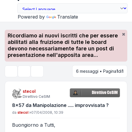
Powered by
Translate
Ricordiamo ai nuovi iscritti che per essere
abilitati alla fruizione di tutte le board
devono necessariamente fare un post di
presentazione nell'apposita area...
6 messaggi • Pagina
1
di
1
Strumenti argomento
Cerca
stecol
Direttivo CeSIM
8x57 da Manipolazione ..... improvvisata ?
Messaggio
da
stecol
»
07/04/2008, 10:39
Buongiorno a Tutti,