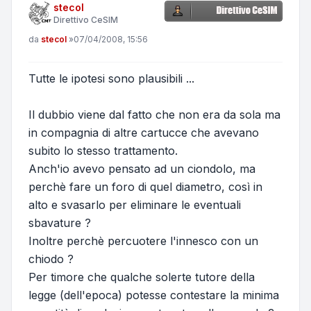
stecol
Direttivo CeSIM
Messaggio
da
stecol
»
07/04/2008, 15:56
Tutte le ipotesi sono plausibili ...
Il dubbio viene dal fatto che non era da sola ma
in compagnia di altre cartucce che avevano
subito lo stesso trattamento.
Anch'io avevo pensato ad un ciondolo, ma
perchè fare un foro di quel diametro, così in
alto e svasarlo per eliminare le eventuali
sbavature ?
Inoltre perchè percuotere l'innesco con un
chiodo ?
Per timore che qualche solerte tutore della
legge (dell'epoca) potesse contestare la minima