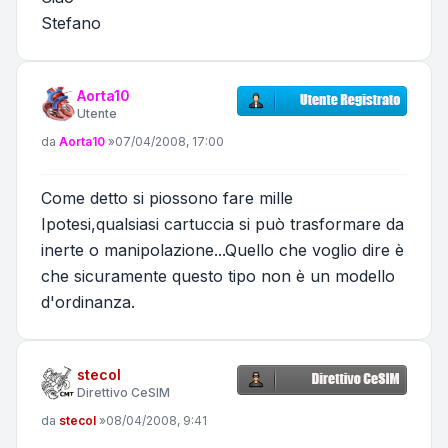
Stefano
Aorta10
Utente
Messaggio
da
Aorta10
»
07/04/2008, 17:00
Come detto si piossono fare mille
Ipotesi,qualsiasi cartuccia si può trasformare da
inerte o manipolazione...Quello che voglio dire è
che sicuramente questo tipo non è un modello
d'ordinanza.
stecol
Direttivo CeSIM
Messaggio
da
stecol
»
08/04/2008, 9:41