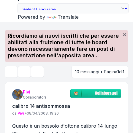
Powered by
Translate
Ricordiamo ai nuovi iscritti che per essere
abilitati alla fruizione di tutte le board
devono necessariamente fare un post di
presentazione nell'apposita area...
10 messaggi • Pagina
1
di
1
Strumenti argomento
Cerca
Pivi
Collaboratori
calibro 14 antisommossa
Messaggio
da
Pivi
»
08/04/2008, 19:20
Questo è un bossolo d'ottone calibro 14 lungo