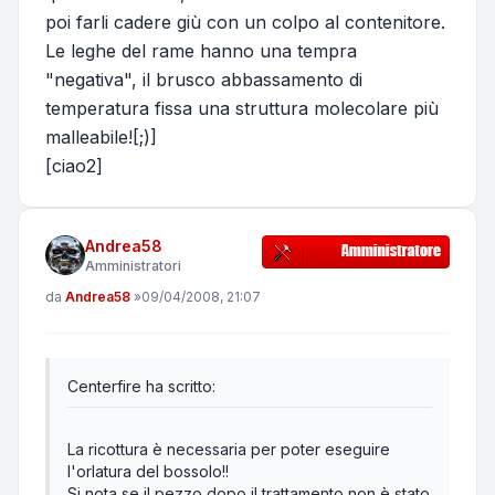
poi farli cadere giù con un colpo al contenitore.
Le leghe del rame hanno una tempra
"negativa", il brusco abbassamento di
temperatura fissa una struttura molecolare più
malleabile![;)]
[ciao2]
Andrea58
Amministratori
Messaggio
da
Andrea58
»
09/04/2008, 21:07
Centerfire ha scritto:
La ricottura è necessaria per poter eseguire
l'orlatura del bossolo!!
Si nota se il pezzo dopo il trattamento non è stato