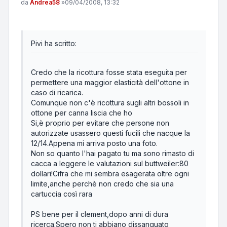
Messaggio
da
Andrea58
»
09/04/2008, 13:32
Pivi ha scritto:
Credo che la ricottura fosse stata eseguita per
permettere una maggior elasticità dell'ottone in
caso di ricarica.
Comunque non c'è ricottura sugli altri bossoli in
ottone per canna liscia che ho
Si,è proprio per evitare che persone non
autorizzate usassero questi fucili che nacque la
12/14.Appena mi arriva posto una foto.
Non so quanto l'hai pagato tu ma sono rimasto di
cacca a leggere le valutazioni sul buttweiler:80
dollari!Cifra che mi sembra esagerata oltre ogni
limite,anche perchè non credo che sia una
cartuccia così rara
PS bene per il clement,dopo anni di dura
ricerca.Spero non ti abbiano dissanguato