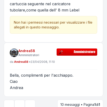
cartuccia seguente nel caricatore
tubolare,come quella dell' 8 mm Lebel
Non hai i permessi necessari per visualizzare i file
allegati in questo messaggio.
Andrea58
Amministratori
Messaggio
da
Andrea58
»
23/04/2008, 11:10
Bella, complimenti per l'acchiappo.
Ciao
Andrea
10 messaggi • Pagina
1
di
1
Strumenti argomento
Opzioni di visualizzazione e ordinamento