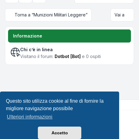
Torna a “Munizioni Militari Leggere”
Vai a
Informazione
Chi c’è in linea
Visitano il forum:
Dotbot [Bot]
e 0 ospiti
Questo sito utilizza cookie al fine di fornire la
migliore navigazione possibile
Ulteriori informazioni
Creato da
phpBB
® Forum Software © phpBB Limited •
Design by
Leenoz.com
Traduzione Italiana
phpBB-Italia.it
Accetto