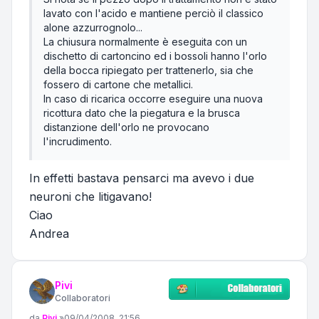
lavato con l'acido e mantiene perciò il classico
alone azzurrognolo...
La chiusura normalmente è eseguita con un
dischetto di cartoncino ed i bossoli hanno l'orlo
della bocca ripiegato per trattenerlo, sia che
fossero di cartone che metallici.
In caso di ricarica occorre eseguire una nuova
ricottura dato che la piegatura e la brusca
distanzione dell'orlo ne provocano
l'incrudimento.
In effetti bastava pensarci ma avevo i due
neuroni che litigavano!
Ciao
Andrea
Pivi
Collaboratori
Messaggio
da
Pivi
»
09/04/2008, 21:56