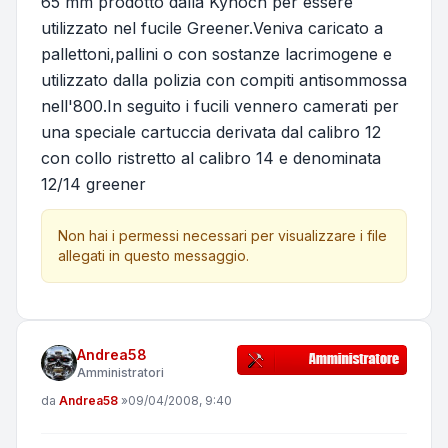
65 mm prodotto dalla Kynoch per essere
utilizzato nel fucile Greener.Veniva caricato a
pallettoni,pallini o con sostanze lacrimogene e
utilizzato dalla polizia con compiti antisommossa
nell'800.In seguito i fucili vennero camerati per
una speciale cartuccia derivata dal calibro 12
con collo ristretto al calibro 14 e denominata
12/14 greener
Non hai i permessi necessari per visualizzare i file
allegati in questo messaggio.
Andrea58
Amministratori
Messaggio
da
Andrea58
»
09/04/2008, 9:40