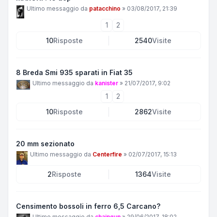
Ultimo messaggio da
patacchino
»
03/08/2017, 21:39
1
2
10
Risposte
2540
Visite
8 Breda Smi 935 sparati in Fiat 35
Ultimo messaggio da
kanister
»
21/07/2017, 9:02
1
2
10
Risposte
2862
Visite
20 mm sezionato
Ultimo messaggio da
Centerfire
»
02/07/2017, 15:13
2
Risposte
1364
Visite
Censimento bossoli in ferro 6,5 Carcano?
Ultimo messaggio da
chaingun
»
29/06/2017, 18:02