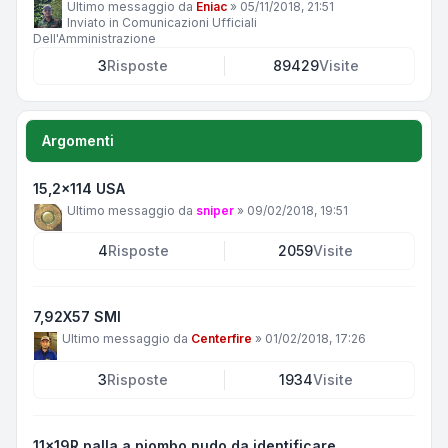
Ultimo messaggio da
Eniac
»
05/11/2018, 21:51
Inviato in
Comunicazioni Ufficiali
Dell'Amministrazione
3
Risposte
89429
Visite
Argomenti
15,2x114 USA
Ultimo messaggio da
sniper
»
09/02/2018, 19:51
4
Risposte
2059
Visite
7,92X57 SMI
Ultimo messaggio da
Centerfire
»
01/02/2018, 17:26
3
Risposte
1934
Visite
11x19R palla a piombo nudo da identificare