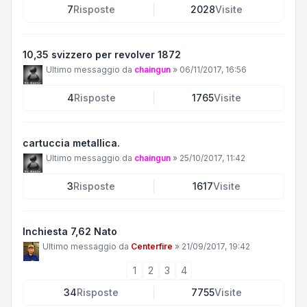
7
Risposte
2028
Visite
10,35 svizzero per revolver 1872
Ultimo messaggio da
chaingun
»
06/11/2017, 16:56
4
Risposte
1765
Visite
cartuccia metallica.
Ultimo messaggio da
chaingun
»
25/10/2017, 11:42
3
Risposte
1617
Visite
Inchiesta 7,62 Nato
Ultimo messaggio da
Centerfire
»
21/09/2017, 19:42
1
2
3
4
34
Risposte
7755
Visite