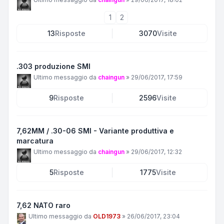
1
2
13
Risposte
3070
Visite
.303 produzione SMI
Ultimo messaggio da
chaingun
»
29/06/2017, 17:59
9
Risposte
2596
Visite
7,62MM / .30-06 SMI - Variante produttiva e
marcatura
Ultimo messaggio da
chaingun
»
29/06/2017, 12:32
5
Risposte
1775
Visite
7,62 NATO raro
Ultimo messaggio da
OLD1973
»
26/06/2017, 23:04