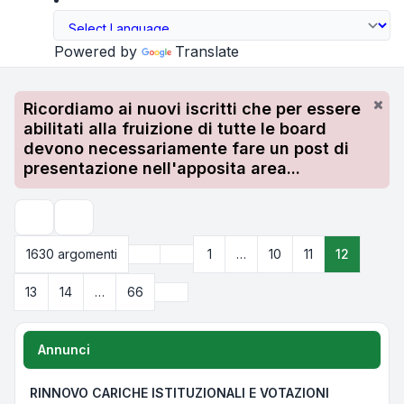
Powered by
Translate
Ricordiamo ai nuovi iscritti che per essere
abilitati alla fruizione di tutte le board
devono necessariamente fare un post di
presentazione nell'apposita area...
Cerca
Precedente
1630 argomenti
1
…
10
11
12
Pagina
12
di
66
Prossimo
13
14
…
66
Annunci
RINNOVO CARICHE ISTITUZIONALI E VOTAZIONI