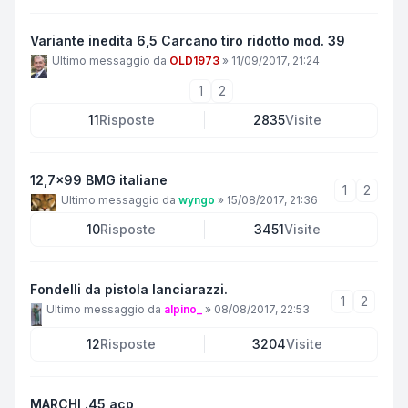
Variante inedita 6,5 Carcano tiro ridotto mod. 39
Ultimo messaggio da
OLD1973
»
11/09/2017, 21:24
1
2
11
Risposte
2835
Visite
12,7x99 BMG italiane
1
2
Ultimo messaggio da
wyngo
»
15/08/2017, 21:36
10
Risposte
3451
Visite
Fondelli da pistola lanciarazzi.
1
2
Ultimo messaggio da
alpino_
»
08/08/2017, 22:53
12
Risposte
3204
Visite
MARCHI .45 acp