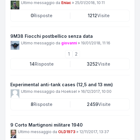
Ultimo messaggio da
Eniac
»
25/01/2018, 10:11
0
Risposte
1212
Visite
9M38 Fiocchi postbellico senza data
Ultimo messaggio da
giovanni
»
19/01/2018, 11:16
1
2
14
Risposte
3252
Visite
Experimental anti-tank cases (12,5 and 13 mm)
Ultimo messaggio da
Hoeksel
»
16/12/2017, 10:00
8
Risposte
2459
Visite
9 Corto Martignoni militare 1940
Ultimo messaggio da
OLD1973
»
12/11/2017, 13:37