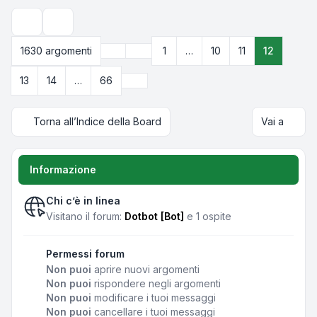
Opzioni di visualizzazione e ordinamento
Precedente
1630 argomenti
1
…
10
11
12
Pagina
12
di
66
Prossimo
13
14
…
66
Torna all’Indice della Board
Vai a
Informazione
Chi c’è in linea
Visitano il forum:
Dotbot [Bot]
e 1 ospite
Permessi forum
Non puoi
aprire nuovi argomenti
Non puoi
rispondere negli argomenti
Non puoi
modificare i tuoi messaggi
Non puoi
cancellare i tuoi messaggi