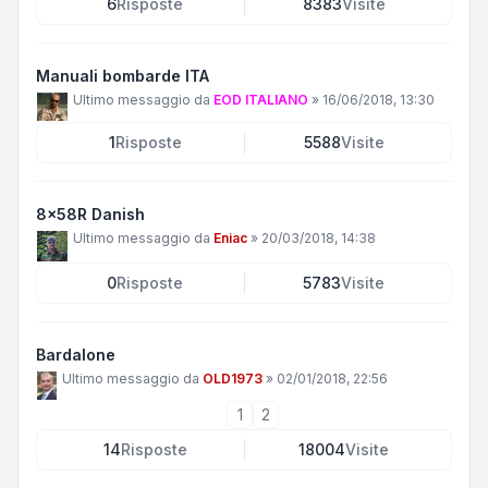
6
Risposte
8383
Visite
Manuali bombarde ITA
Ultimo messaggio da
EOD ITALIANO
»
16/06/2018, 13:30
1
Risposte
5588
Visite
8x58R Danish
Ultimo messaggio da
Eniac
»
20/03/2018, 14:38
0
Risposte
5783
Visite
Bardalone
Ultimo messaggio da
OLD1973
»
02/01/2018, 22:56
1
2
14
Risposte
18004
Visite