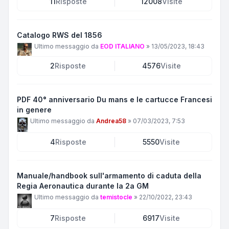
11
Risposte
12008
Visite
Catalogo RWS del 1856
Ultimo messaggio da
EOD ITALIANO
»
13/05/2023, 18:43
2
Risposte
4576
Visite
PDF 40° anniversario Du mans e le cartucce Francesi
in genere
Ultimo messaggio da
Andrea58
»
07/03/2023, 7:53
4
Risposte
5550
Visite
Manuale/handbook sull'armamento di caduta della
Regia Aeronautica durante la 2a GM
Ultimo messaggio da
temistocle
»
22/10/2022, 23:43
7
Risposte
6917
Visite