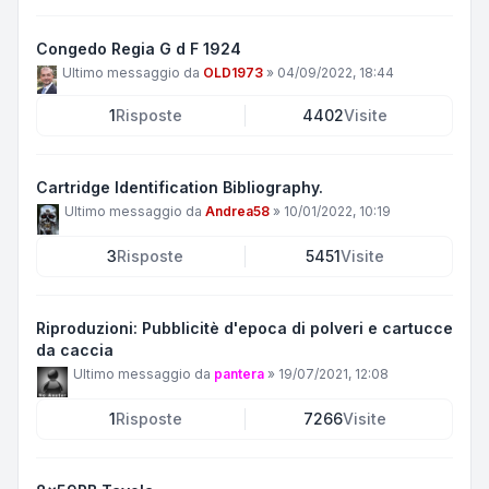
Congedo Regia G d F 1924
Ultimo messaggio da
OLD1973
»
04/09/2022, 18:44
1
Risposte
4402
Visite
Cartridge Identification Bibliography.
Ultimo messaggio da
Andrea58
»
10/01/2022, 10:19
3
Risposte
5451
Visite
Riproduzioni: Pubblicitè d'epoca di polveri e cartucce
da caccia
Ultimo messaggio da
pantera
»
19/07/2021, 12:08
1
Risposte
7266
Visite