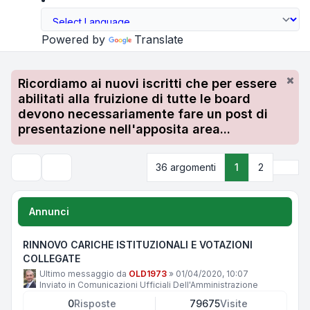
Powered by
Translate
Ricordiamo ai nuovi iscritti che per essere
abilitati alla fruizione di tutte le board
devono necessariamente fare un post di
presentazione nell'apposita area...
Pros
36 argomenti
1
2
Cerca
Annunci
RINNOVO CARICHE ISTITUZIONALI E VOTAZIONI
COLLEGATE
Ultimo messaggio da
OLD1973
»
01/04/2020, 10:07
Inviato in
Comunicazioni Ufficiali Dell'Amministrazione
0
Risposte
79675
Visite