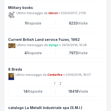
Military books
Ultimo messaggio da
stecol
»
03/04/2017, 21:55
1
Risposte
6233
Visite
Current British Land service Fuzes, 1962
Ultimo messaggio da
wyngo
»
29/10/2016, 10:28
4
Risposte
7973
Visite
8 Breda
Ultimo messaggio da
Centerfire
»
01/05/2016, 18:07
1
2
14
Risposte
18418
Visite
catalogo La Metalli Industriale spa (S.M.I.)