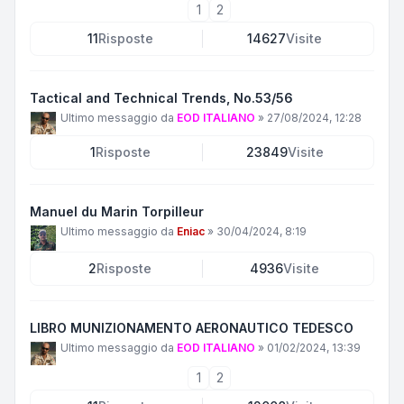
1
2
11
Risposte
14627
Visite
Tactical and Technical Trends, No.53/56
Ultimo messaggio da
EOD ITALIANO
»
27/08/2024, 12:28
1
Risposte
23849
Visite
Manuel du Marin Torpilleur
Ultimo messaggio da
Eniac
»
30/04/2024, 8:19
2
Risposte
4936
Visite
LIBRO MUNIZIONAMENTO AERONAUTICO TEDESCO
Ultimo messaggio da
EOD ITALIANO
»
01/02/2024, 13:39
1
2