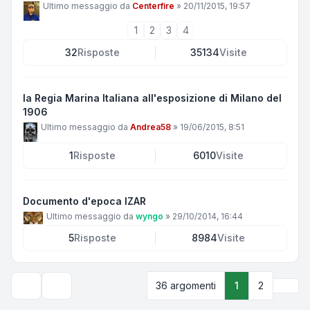
Ultimo messaggio da
Centerfire
»
20/11/2015, 19:57
1
2
3
4
32
Risposte
35134
Visite
la Regia Marina Italiana all'esposizione di Milano del
1906
Ultimo messaggio da
Andrea58
»
19/06/2015, 8:51
1
Risposte
6010
Visite
Documento d'epoca IZAR
Ultimo messaggio da
wyngo
»
29/10/2014, 16:44
5
Risposte
8984
Visite
Pros
36 argomenti
1
2
Opzioni di visualizzazione e ordinamento