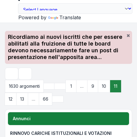
Powered by
Translate
Ricordiamo ai nuovi iscritti che per essere
abilitati alla fruizione di tutte le board
devono necessariamente fare un post di
presentazione nell'apposita area...
Cerca
Precedente
1630 argomenti
1
…
9
10
11
Pagina
11
di
66
Prossimo
12
13
…
66
Annunci
RINNOVO CARICHE ISTITUZIONALI E VOTAZIONI