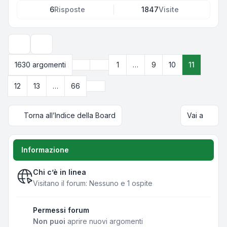
6
Risposte
1847
Visite
Opzioni di visualizzazione e ordinamento
Precedente
1630 argomenti
1
…
9
10
11
Pagina
11
di
66
Prossimo
12
13
…
66
Torna all’Indice della Board
Vai a
Informazione
Chi c’è in linea
Visitano il forum: Nessuno e 1 ospite
Permessi forum
Non puoi
aprire nuovi argomenti