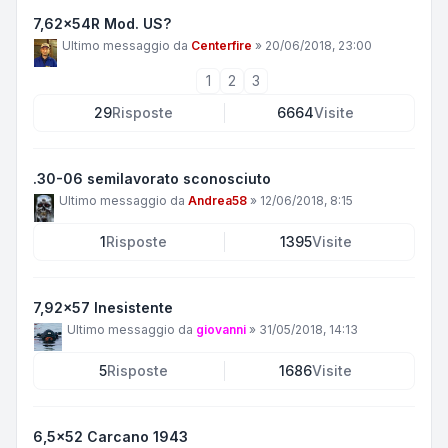
7,62x54R Mod. US?
Ultimo messaggio da
Centerfire
»
20/06/2018, 23:00
1
2
3
29
Risposte
6664
Visite
.30-06 semilavorato sconosciuto
Ultimo messaggio da
Andrea58
»
12/06/2018, 8:15
1
Risposte
1395
Visite
7,92x57 Inesistente
Ultimo messaggio da
giovanni
»
31/05/2018, 14:13
5
Risposte
1686
Visite
6,5x52 Carcano 1943