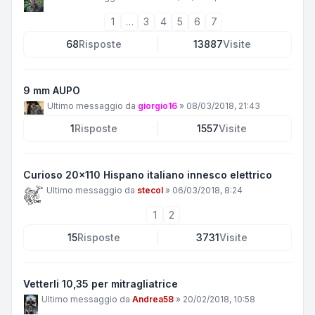
1
…
3
4
5
6
7
68
Risposte
13887
Visite
9 mm AUPO
Ultimo messaggio da
giorgio16
»
08/03/2018, 21:43
1
Risposte
1557
Visite
Curioso 20x110 Hispano italiano innesco elettrico
Ultimo messaggio da
stecol
»
06/03/2018, 8:24
1
2
15
Risposte
3731
Visite
Vetterli 10,35 per mitragliatrice
Ultimo messaggio da
Andrea58
»
20/02/2018, 10:58