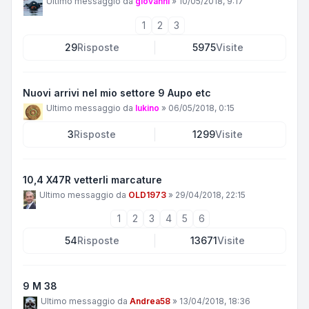
Ultimo messaggio da
giovanni
»
10/05/2018, 9:17
1
2
3
29
Risposte
5975
Visite
Nuovi arrivi nel mio settore 9 Aupo etc
Ultimo messaggio da
lukino
»
06/05/2018, 0:15
3
Risposte
1299
Visite
10,4 X47R vetterli marcature
Ultimo messaggio da
OLD1973
»
29/04/2018, 22:15
1
2
3
4
5
6
54
Risposte
13671
Visite
9 M 38
Ultimo messaggio da
Andrea58
»
13/04/2018, 18:36