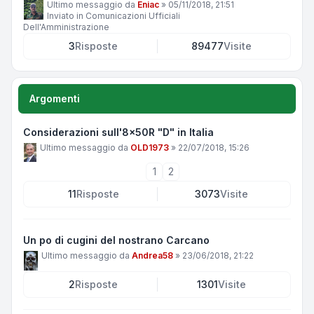
Ultimo messaggio da
Eniac
»
05/11/2018, 21:51
Inviato in
Comunicazioni Ufficiali
Dell'Amministrazione
3
Risposte
89477
Visite
Argomenti
Considerazioni sull'8x50R "D" in Italia
Ultimo messaggio da
OLD1973
»
22/07/2018, 15:26
1
2
11
Risposte
3073
Visite
Un po di cugini del nostrano Carcano
Ultimo messaggio da
Andrea58
»
23/06/2018, 21:22
2
Risposte
1301
Visite