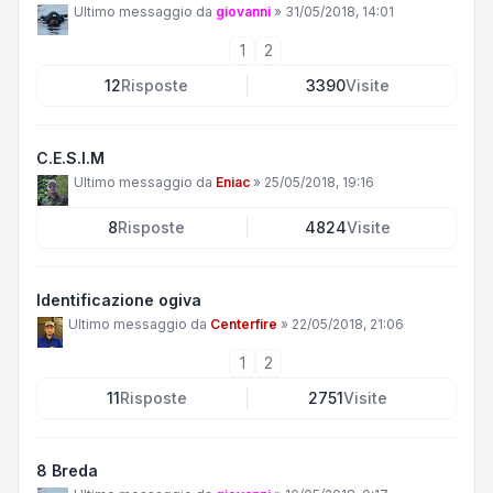
Ultimo messaggio da
giovanni
»
31/05/2018, 14:01
1
2
12
Risposte
3390
Visite
C.E.S.I.M
Ultimo messaggio da
Eniac
»
25/05/2018, 19:16
8
Risposte
4824
Visite
Identificazione ogiva
Ultimo messaggio da
Centerfire
»
22/05/2018, 21:06
1
2
11
Risposte
2751
Visite
8 Breda