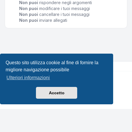
Non puoi
rispondere negli argomenti
Non puoi
modificare i tuoi messaggi
Non puoi
cancellare i tuoi messaggi
Non puoi
inviare allegati
Questo sito utilizza cookie al fine di fornire la
migliore navigazione possibile
Ulteriori informazioni
Creato da
phpBB
® Forum Software © phpBB Limited •
Design by
Leenoz.com
Traduzione Italiana
phpBB-Italia.it
Accetto
Privacy
|
Condizioni
|
Tutti gli orari sono
UTC+02:00