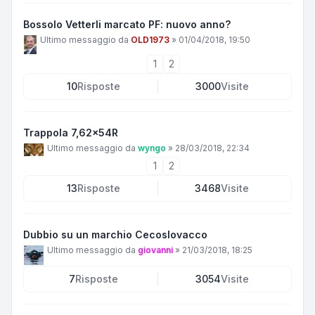
Bossolo Vetterli marcato PF: nuovo anno?
Ultimo messaggio da
OLD1973
»
01/04/2018, 19:50
1
2
10
Risposte
3000
Visite
Trappola 7,62x54R
Ultimo messaggio da
wyngo
»
28/03/2018, 22:34
1
2
13
Risposte
3468
Visite
Dubbio su un marchio Cecoslovacco
Ultimo messaggio da
giovanni
»
21/03/2018, 18:25
7
Risposte
3054
Visite