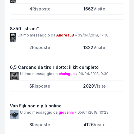
4
Risposte
1662
Visite
8x50 "strani"
Ultimo messaggio da
Andrea58
»
09/04/2018, 17:18
2
Risposte
1322
Visite
6,5 Carcano da tiro ridotto: il kit completo
Ultimo messaggio da
chaingun
»
06/04/2018, 9:30
6
Risposte
2028
Visite
Van Eijk non è più online
Ultimo messaggio da
giovanni
»
05/04/2018, 10:23
8
Risposte
4126
Visite