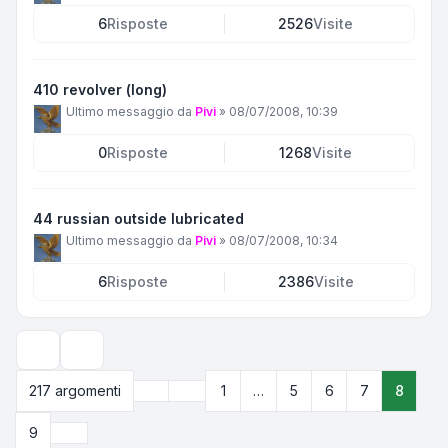
6
Risposte
2526
Visite
410 revolver (long)
Ultimo messaggio da
Pivi
»
08/07/2008, 10:39
0
Risposte
1268
Visite
44 russian outside lubricated
Ultimo messaggio da
Pivi
»
08/07/2008, 10:34
6
Risposte
2386
Visite
Opzioni di visualizzazione e ordinamento
Precedente
217 argomenti
1
…
5
6
7
8
Pagina
8
di
9
Prossimo
9