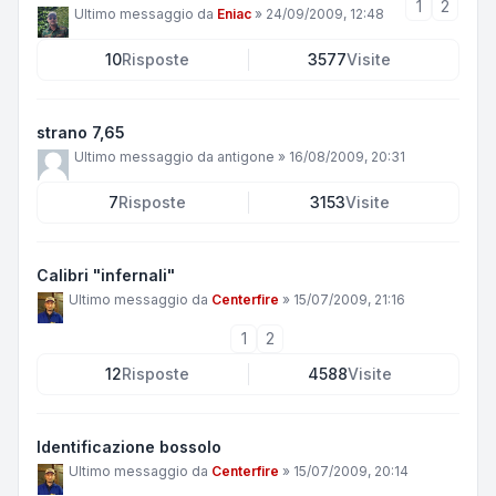
1
2
Ultimo messaggio da
Eniac
»
24/09/2009, 12:48
10
Risposte
3577
Visite
strano 7,65
Ultimo messaggio da
antigone
»
16/08/2009, 20:31
7
Risposte
3153
Visite
Calibri "infernali"
Ultimo messaggio da
Centerfire
»
15/07/2009, 21:16
1
2
12
Risposte
4588
Visite
Identificazione bossolo
Ultimo messaggio da
Centerfire
»
15/07/2009, 20:14