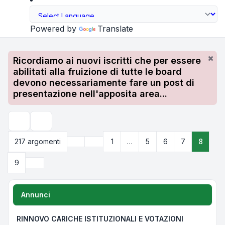
Powered by
Translate
Ricordiamo ai nuovi iscritti che per essere
abilitati alla fruizione di tutte le board
devono necessariamente fare un post di
presentazione nell'apposita area...
Cerca
Precedente
217 argomenti
1
…
5
6
7
8
Pagina
8
di
9
Prossimo
9
Annunci
RINNOVO CARICHE ISTITUZIONALI E VOTAZIONI