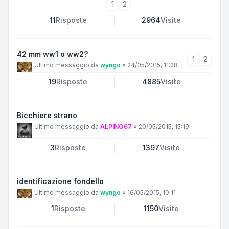
1
2
11
Risposte
2964
Visite
42 mm ww1 o ww2?
1
2
Ultimo messaggio da
wyngo
»
24/05/2015, 11:28
19
Risposte
4885
Visite
Bicchiere strano
Ultimo messaggio da
ALPINO67
»
20/05/2015, 15:19
3
Risposte
1397
Visite
identificazione fondello
Ultimo messaggio da
wyngo
»
16/05/2015, 10:11
1
Risposte
1150
Visite