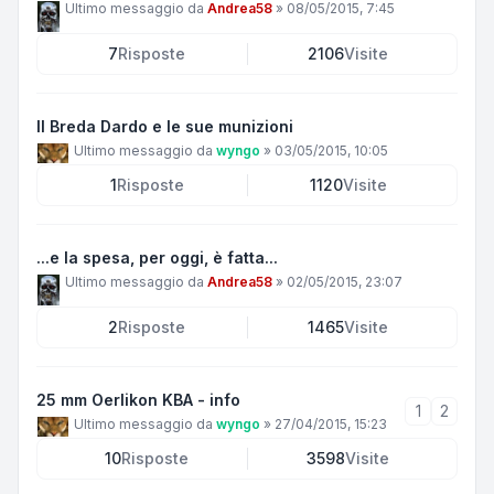
Ultimo messaggio da
Andrea58
»
08/05/2015, 7:45
7
Risposte
2106
Visite
Il Breda Dardo e le sue munizioni
Ultimo messaggio da
wyngo
»
03/05/2015, 10:05
1
Risposte
1120
Visite
...e la spesa, per oggi, è fatta...
Ultimo messaggio da
Andrea58
»
02/05/2015, 23:07
2
Risposte
1465
Visite
25 mm Oerlikon KBA - info
1
2
Ultimo messaggio da
wyngo
»
27/04/2015, 15:23
10
Risposte
3598
Visite