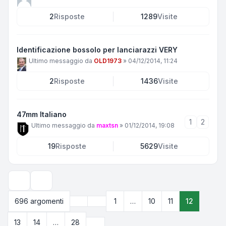
2
Risposte
1289
Visite
Identificazione bossolo per lanciarazzi VERY
Ultimo messaggio da
OLD1973
»
04/12/2014, 11:24
2
Risposte
1436
Visite
47mm Italiano
1
2
Ultimo messaggio da
maxtsn
»
01/12/2014, 19:08
19
Risposte
5629
Visite
Opzioni di visualizzazione e ordinamento
Precedente
696 argomenti
1
…
10
11
12
Pagina
12
di
28
Prossimo
13
14
…
28