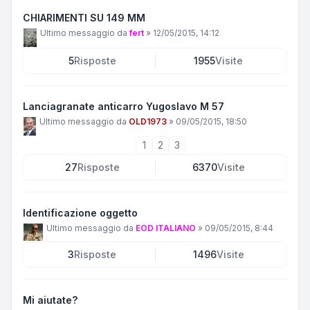
CHIARIMENTI SU 149 MM
Ultimo messaggio da
fert
»
12/05/2015, 14:12
5
Risposte
1955
Visite
Lanciagranate anticarro Yugoslavo M 57
Ultimo messaggio da
OLD1973
»
09/05/2015, 18:50
1
2
3
27
Risposte
6370
Visite
Identificazione oggetto
Ultimo messaggio da
EOD ITALIANO
»
09/05/2015, 8:44
3
Risposte
1496
Visite
Mi aiutate?