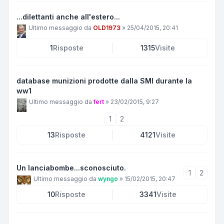
...dilettanti anche all'estero...
Ultimo messaggio da
OLD1973
»
25/04/2015, 20:41
1
Risposte
1315
Visite
database munizioni prodotte dalla SMI durante la
ww1
Ultimo messaggio da
fert
»
23/02/2015, 9:27
1
2
13
Risposte
4121
Visite
Un lanciabombe...sconosciuto.
1
2
Ultimo messaggio da
wyngo
»
15/02/2015, 20:47
10
Risposte
3341
Visite