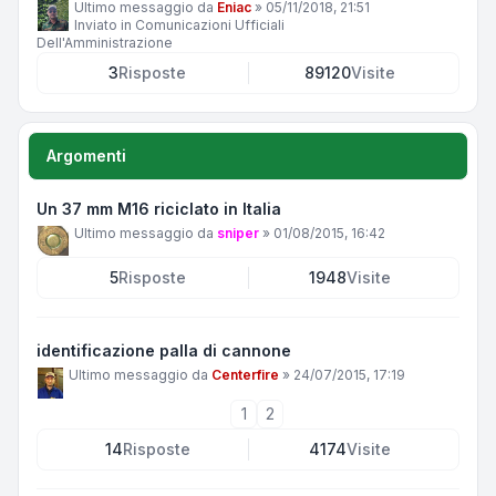
Ultimo messaggio da
Eniac
»
05/11/2018, 21:51
Inviato in
Comunicazioni Ufficiali
Dell'Amministrazione
3
Risposte
89120
Visite
Argomenti
Un 37 mm M16 riciclato in Italia
Ultimo messaggio da
sniper
»
01/08/2015, 16:42
5
Risposte
1948
Visite
identificazione palla di cannone
Ultimo messaggio da
Centerfire
»
24/07/2015, 17:19
1
2
14
Risposte
4174
Visite