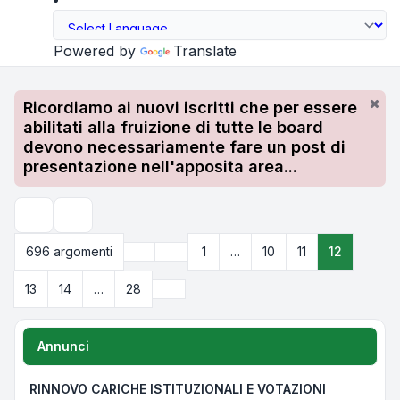
Powered by
Translate
Ricordiamo ai nuovi iscritti che per essere
abilitati alla fruizione di tutte le board
devono necessariamente fare un post di
presentazione nell'apposita area...
Cerca
Precedente
696 argomenti
1
…
10
11
12
Pagina
12
di
28
Prossimo
13
14
…
28
Annunci
RINNOVO CARICHE ISTITUZIONALI E VOTAZIONI